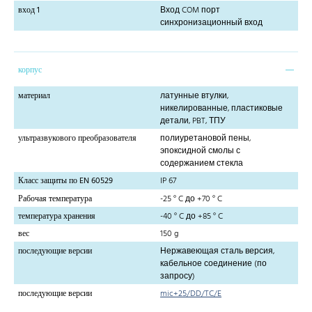
вход 1
Вход COM порт
синхронизационный вход
корпус
материал
латунные втулки,
никелированные, пластиковые
детали, PBT, ТПУ
ультразвукового преобразователя
полиуретановой пены,
эпоксидной смолы с
содержанием стекла
Класс защиты по EN 60529
IP 67
Рабочая температура
-25 ° C до +70 ° C
температура хранения
-40 ° C до +85 ° C
вес
150 g
последующие версии
Нержавеющая сталь версия,
кабельное соединение (по
запросу)
последующие версии
mic+25/DD/TC/E