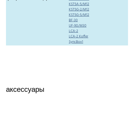
KST5A-5/M12
KST5G-2/M12
KST5G-5/M12
BF-30
UF-90/M30
LCA-2
LCA-2 Koffer
SyncBox1
аксессуары