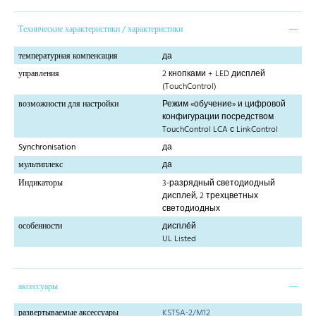
Технические характеристики / характеристики
температурная компенсация
да
управления
2 кнопками + LED дисплей
(TouchControl)
возможности для настройки
Режим «обучение» и цифровой
конфигурации посредством
TouchControl LCA с LinkControl
Synchronisation
да
мультиплекс
да
Индикаторы
3-разрядный светодиодный
дисплей, 2 трехцветных
светодиодных
особенности
диспле́й
UL Listed
аксессуары
развертываемые аксессуары
KST5A-2/M12