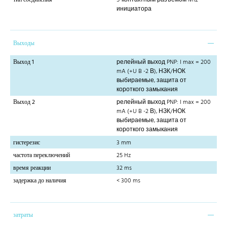
инициатора
Выходы
Выход 1
релейный выход PNP: I max = 200
mA (+U B -2 В), НЗК/НОК
выбираемые, защита от
короткого замыкания
Выход 2
релейный выход PNP: I max = 200
mA (+U B -2 В), НЗК/НОК
выбираемые, защита от
короткого замыкания
гистерезис
3 mm
частота переключений
25 Hz
время реакции
32 ms
задержка до наличия
< 300 ms
затраты