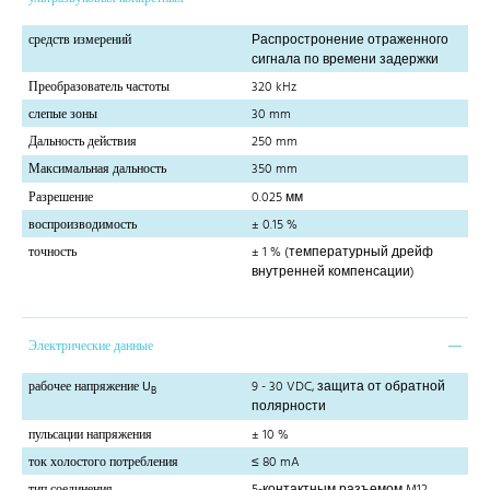
средств измерений
Распростронение отраженного
сигнала по времени задержки
Преобразователь частоты
320 kHz
слепые зоны
30 mm
Дальность действия
250 mm
Максимальная дальность
350 mm
Разрешение
0.025 мм
воспроизводимость
± 0.15 %
точность
± 1 % (температурный дрейф
внутренней компенсации)
Электрические данные
рабочее напряжение U
9 - 30 VDC, защита от обратной
B
полярности
пульсации напряжения
± 10 %
ток холостого потребления
≤ 80 mA
тип соединения
5-контактным разъемом M12