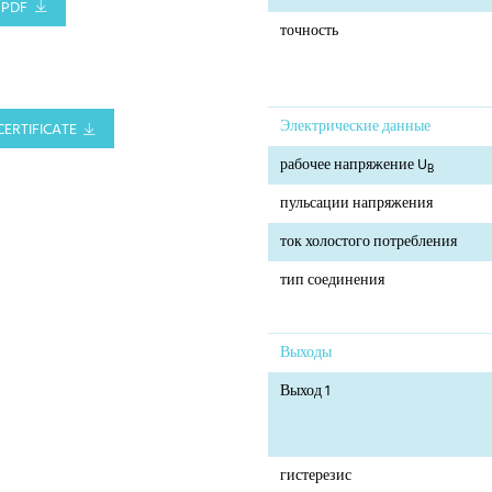
PDF
точность
Электрические данные
CERTIFICATE
рабочее напряжение U
B
пульсации напряжения
ток холостого потребления
тип соединения
Выходы
Выход 1
гистерезис