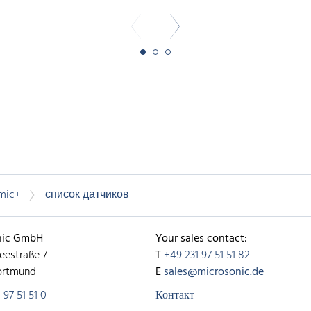
mic+
список датчиков
nic GmbH
Your sales contact:
eestraße 7
T
+49 231 97 51 51 82
ortmund
E
sales@microsonic.de
 97 51 51 0
Контакт