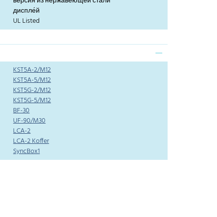
версия из нержавеющей стали
диспле́й
UL Listed
KST5A-2/M12
KST5A-5/M12
KST5G-2/M12
KST5G-5/M12
BF-30
UF-90/M30
LCA-2
LCA-2 Koffer
SyncBox1