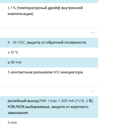
± 1 % (температурный дрейф внутренней
компенсации)
9 - 30 VDC, защита от обратной полярности
± 10 %
≤ 80 mA
5-контактным разъемом M12 инициатора
релейный выход PNP: I max = 200 mA (+U B -2 В),
НЗК/НОК выбираемые, защита от короткого
замыкания
5 mm