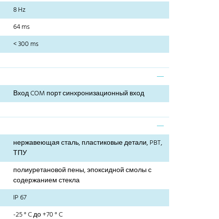
8 Hz
64 ms
< 300 ms
Вход COM порт синхронизационный вход
нержавеющая сталь, пластиковые детали, PBT,
ТПУ
полиуретановой пены, эпоксидной смолы с
содержанием стекла
IP 67
-25 ° C до +70 ° C