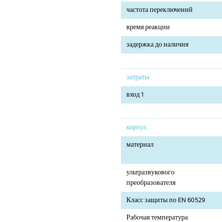
частота переключений
время реакции
задержка до наличия
затраты
вход 1
корпус
материал
ультразвукового
преобразователя
Класс защиты по EN 60529
Рабочая температура