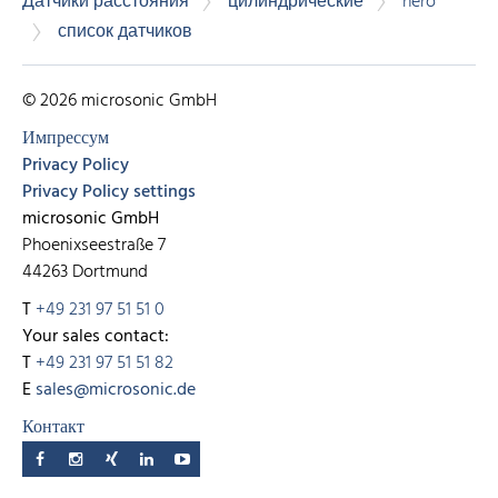
Датчики расстояния
цилиндрические
nero
список датчиков
© 2026 microsonic GmbH
Импрессум
Privacy Policy
Privacy Policy settings
microsonic GmbH
Phoenixseestraße 7
44263 Dortmund
T
+49 231 97 51 51 0
Your sales contact:
T
+49 231 97 51 51 82
E
sales@microsonic.de
Контакт