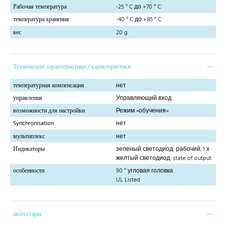
Рабочая температура
-25 ° C до +70 ° C
температура хранения
-40 ° C до +85 ° C
вес
20 g
Технические характеристики / характеристики
температурная компенсация
нет
управления
Управляющий вход
возможности для настройки
Режим «обучения»
Synchronisation
нет
мультиплекс
нет
Индикаторы
зеленый светодиод: рабочий, 1 х
желтый светодиод: state of output
особенности
90 ° угловая головка
UL Listed
аксессуары