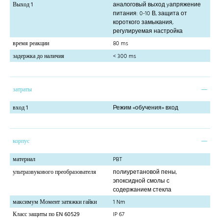
Выход 1
аналоговый выход yапряжение
питания: 0-10 В, защита от
короткого замыкания,
регулируемая настройка
время реакции
80 ms
задержка до наличия
< 300 ms
затраты
вход 1
Режим «обучения» вход
корпус
материал
PBT
ультразвукового преобразователя
полиуретановой пены,
эпоксидной смолы с
содержанием стекла
максимум Момент затяжки гайки
1 Nm
Класс защиты по EN 60529
IP 67