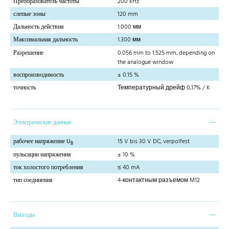
Преобразователь частоты
200 kHz
слепые зоны
120 mm
Дальность действия
1.000 мм
Максимальная дальность
1.300 мм
Разрешение
0.056 mm to 1.525 mm, depending on
the analogue window
воспроизводимость
± 0.15 %
точность
Температурный дрейф 0,17% / K
Электрические данные
рабочее напряжение U
15 V bis 30 V DC, verpolfest
B
пульсации напряжения
± 10 %
ток холостого потребления
≤ 40 mA
тип соединения
4-контактным разъемом M12
Выходы