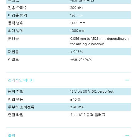
측정값
에코 전파 시간
전송 주파수
200 kHz
비검출 영역
120 mm
동작 범위
1,000 mm
최대 범위
1,300 mm
분해능
0.056 mm to 1.525 mm, depending on
the analogue window
재현률
± 0.15 %
정밀도
온도 0.17 %/K
전기적인 데이터
동작 전압
15 V bis 30 V DC, verpolfest
전압 변동
± 10 %
무부하 소비전류
≤ 40 mA
연결 타입
4-pin M12 규격 플러그
출력