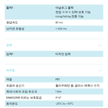
출력1
아날로그 출력
전압: 0-10 V, 단락 보호 기능
rising/falling 전환 가능
응답속도
80 ms
선지연 유용성
< 300 ms
입력
입력1
티치인 입력
하우징
재질
PBT
초음파 송신기
폴리우레탄 폼, 글라스-에폭시 수지
최대.너트의 조임 토오크
1 Nm
EN60529에 따르는 보호등급
IP 67
동작온도
-25°C to +70°C