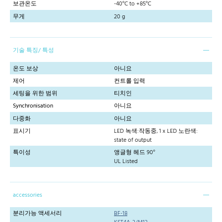
보관온도
-40°C to +85°C
무게
20 g
기술 특징/ 특성
온도 보상
아니요
제어
컨트롤 입력
세팅을 위한 범위
티치인
Synchronisation
아니요
다중화
아니요
표시기
LED 녹색:작동중, 1 x LED 노란색:
state of output
특이성
앵글형 헤드 90°
UL Listed
accessories
분리가능 액세서리
BF-18