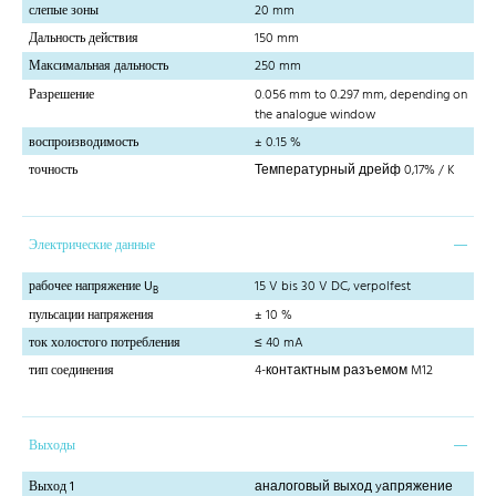
слепые зоны
20 mm
Дальность действия
150 mm
Максимальная дальность
250 mm
Разрешение
0.056 mm to 0.297 mm, depending on
the analogue window
воспроизводимость
± 0.15 %
точность
Температурный дрейф 0,17% / K
Электрические данные
рабочее напряжение U
15 V bis 30 V DC, verpolfest
B
пульсации напряжения
± 10 %
ток холостого потребления
≤ 40 mA
тип соединения
4-контактным разъемом M12
Выходы
Выход 1
аналоговый выход yапряжение