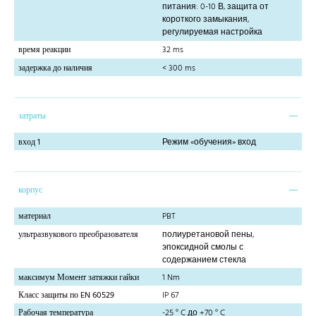
питания: 0-10 В, защита от
короткого замыкания,
регулируемая настройка
время реакции
32 ms
задержка до наличия
< 300 ms
затраты
вход 1
Режим «обучения» вход
корпус
материал
PBT
ультразвукового преобразователя
полиуретановой пены,
эпоксидной смолы с
содержанием стекла
максимум Момент затяжки гайки
1 Nm
Класс защиты по EN 60529
IP 67
Рабочая температура
-25 ° C до +70 ° C