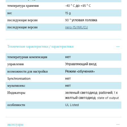
температура хранения
-40 ° C до +85 ° C
вес
15 g
последующие версии
90 ° угловая головка
последующие версии
nero-15/WK/CU
Технические характеристики / характеристики
температурная компенсация
нет
управления
Управляющий вход
возможности для настройки
Режим «обучения»
Synchronisation
нет
мультиплекс
нет
Индикаторы
зеленый светодиод: рабочий, 1 х
желтый светодиод: state of output
особенности
UL Listed
аксессуары