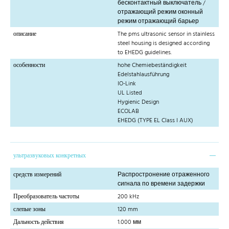
бесконтактный выключатель /
отражающий режим оконный
режим отражающий барьер
описание
The pms ultrasonic sensor in stainless
steel housing is designed according
to EHEDG guidelines.
особенности
hohe Chemiebeständigkeit
Edelstahlausführung
IO-Link
UL Listed
Hygienic Design
ECOLAB
EHEDG (TYPE EL Class I AUX)
ультразвуковых конкретных
средств измерений
Распростронение отраженного
сигнала по времени задержки
Преобразователь частоты
200 kHz
слепые зоны
120 mm
Дальность действия
1.000 мм