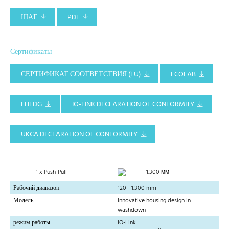
ШАГ
PDF
Сертификаты
СЕРТИФИКАТ СООТВЕТСТВИЯ (EU)
ECOLAB
EHEDG
IO-LINK DECLARATION OF CONFORMITY
UKCA DECLARATION OF CONFORMITY
1 x Push-Pull
1.300 мм
Рабочий диапазон
120 - 1.300 mm
Модель
Innovative housing design in
washdown
режим работы
IO-Link