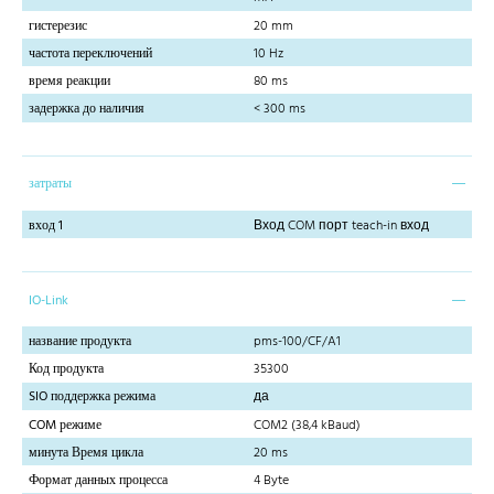
гистерезис
20 mm
частота переключений
10 Hz
время реакции
80 ms
задержка до наличия
< 300 ms
затраты
вход 1
Вход COM порт teach-in вход
IO-Link
название продукта
pms-100/CF/A1
Код продукта
35300
SIO поддержка режима
да
COM режиме
COM2 (38,4 kBaud)
минута Время цикла
20 ms
Формат данных процесса
4 Byte