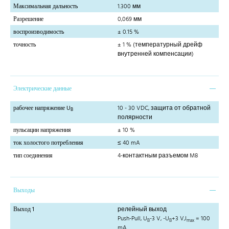
Максимальная дальность
1.300 мм
Разрешение
0,069 мм
воспроизводимость
± 0.15 %
точность
± 1 % (температурный дрейф
внутренней компенсации)
Электрические данные
рабочее напряжение U
10 - 30 VDC, защита от обратной
B
полярности
пульсации напряжения
± 10 %
ток холостого потребления
≤ 40 mA
тип соединения
4-контактным разъемом M8
Выходы
Выход 1
релейный выход
Push-Pull, U
-3 V, -U
+3 V,I
= 100
B
B
max
mA