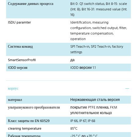
Содержание данных процесса
Bit 0: Q1 switch status; Bit 8-15: scale
(Int. 8); Bit 16-31: measured value (Int.
16)
ISDU paramter
Identification, measuring
configuration, switched output, filter,
temperature compensation,
operation
Система команд
SP1 Teach-in, SP2 Teach-in, factory
settings
SmartSensorProfil
да
IODD версия
IODD версии 1.1
корпус
материал
Нержавеющая сталь версия
ультразвукового преобразователя
покрытие PTFE пленка, FKM
уплотнительное кольцо
Класс защиты по EN 60529
IP 66, IP 67, IP 68
cleaning temperature
85°C
Рабочая температура
-25 ° C до +70 ° C