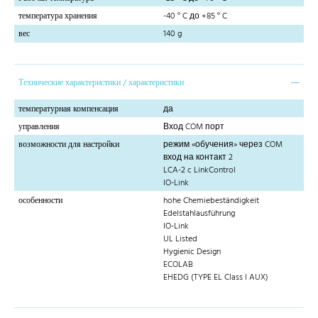
температура хранения
-40 ° C до +85 ° C
вес
140 g
Технические характеристики / характеристики
температурная компенсация
да
управления
Вход COM порт
возможности для настройки
режим «обучения» через COM
вход на контакт 2
LCA-2 c LinkControl
IO-Link
особенности
hohe Chemiebeständigkeit
Edelstahlausführung
IO-Link
UL Listed
Hygienic Design
ECOLAB
EHEDG (TYPE EL Class I AUX)