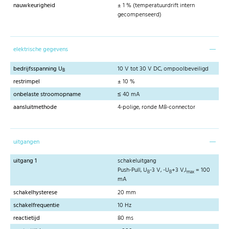
nauwkeurigheid
± 1 % (temperatuurdrift intern
gecompenseerd)
elektrische gegevens
bedrijfsspanning U
10 V tot 30 V DC, ompoolbeveiligd
B
restrimpel
± 10 %
onbelaste stroomopname
≤ 40 mA
aansluitmethode
4-polige, ronde M8-connector
uitgangen
uitgang 1
schakeluitgang
Push-Pull, U
-3 V, -U
+3 V,I
= 100
B
B
max
mA
schakelhysterese
20 mm
schakelfrequentie
10 Hz
reactietijd
80 ms