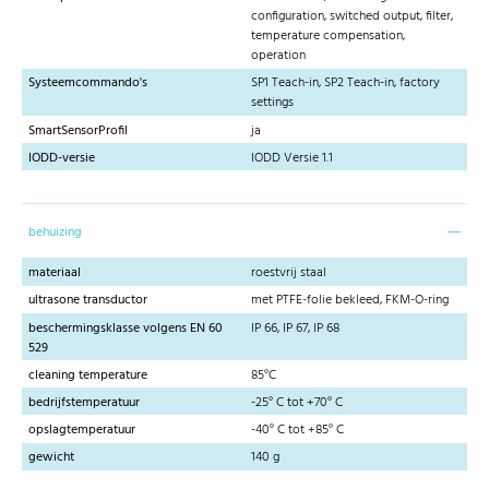
configuration, switched output, filter,
temperature compensation,
operation
Systeemcommando's
SP1 Teach-in, SP2 Teach-in, factory
settings
SmartSensorProfil
ja
IODD-versie
IODD Versie 1.1
behuizing
materiaal
roestvrij staal
ultrasone transductor
met PTFE-folie bekleed, FKM-O-ring
beschermingsklasse volgens EN 60
IP 66, IP 67, IP 68
529
cleaning temperature
85°C
bedrijfstemperatuur
-25° C tot +70° C
opslagtemperatuur
-40° C tot +85° C
gewicht
140 g