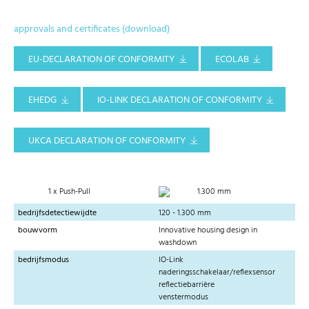
approvals and certificates (download)
EU-DECLARATION OF CONFORMITY
ECOLAB
EHEDG
IO-LINK DECLARATION OF CONFORMITY
UKCA DECLARATION OF CONFORMITY
1 x Push-Pull
1.300 mm
bedrijfsdetectiewijdte
120 - 1.300 mm
bouwvorm
Innovative housing design in
washdown
bedrijfsmodus
IO-Link
naderingsschakelaar/reflexsensor
reflectiebarrière
venstermodus