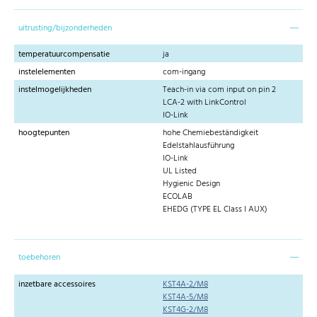
uitrusting/bijzonderheden
temperatuurcompensatie
ja
instelelementen
com-ingang
instelmogelijkheden
Teach-in via com input on pin 2
LCA-2 with LinkControl
IO-Link
hoogtepunten
hohe Chemiebeständigkeit
Edelstahlausführung
IO-Link
UL Listed
Hygienic Design
ECOLAB
EHEDG (TYPE EL Class I AUX)
toebehoren
inzetbare accessoires
KST4A-2/M8
KST4A-5/M8
KST4G-2/M8