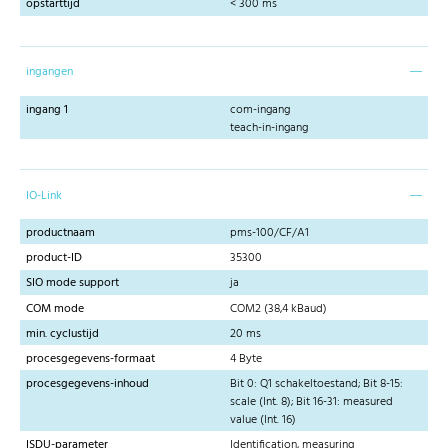
opstarttijd
< 300 ms
ingangen
ingang 1
com-ingang
teach-in-ingang
IO-Link
productnaam
pms-100/CF/A1
product-ID
35300
SIO mode support
ja
COM mode
COM2 (38,4 kBaud)
min. cyclustijd
20 ms
procesgegevens-formaat
4 Byte
procesgegevens-inhoud
Bit 0: Q1 schakeltoestand; Bit 8-15:
scale (Int. 8); Bit 16-31: measured
value (Int. 16)
ISDU-parameter
Identification, measuring