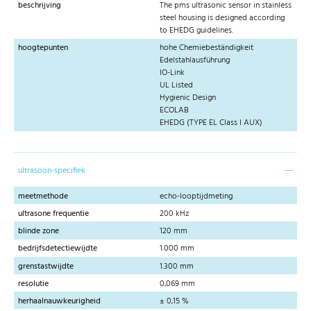
beschrijving
The pms ultrasonic sensor in stainless
steel housing is designed according
to EHEDG guidelines.
hoogtepunten
hohe Chemiebeständigkeit
Edelstahlausführung
IO-Link
UL Listed
Hygienic Design
ECOLAB
EHEDG (TYPE EL Class I AUX)
ultrasoon-specifiek
meetmethode
echo-looptijdmeting
ultrasone frequentie
200 kHz
blinde zone
120 mm
bedrijfsdetectiewijdte
1.000 mm
grenstastwijdte
1.300 mm
resolutie
0,069 mm
herhaalnauwkeurigheid
± 0,15 %