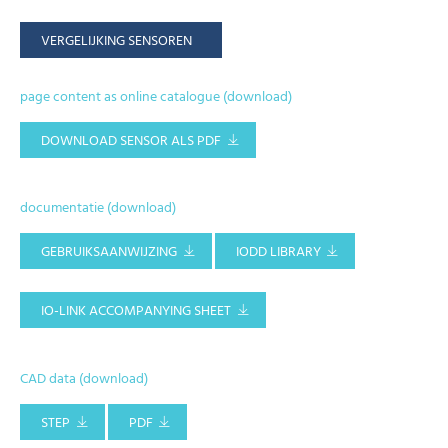
VERGELIJKING SENSOREN
page content as online catalogue (download)
DOWNLOAD SENSOR ALS PDF
documentatie (download)
GEBRUIKSAANWIJZING
IODD LIBRARY
IO-LINK ACCOMPANYING SHEET
CAD data (download)
STEP
PDF