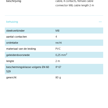
beschrijving
cable, 4 contacts, female cable
connector M8, cable length 2 m
behuizing
steekverbinder
M8
aantal contacten
4
oriëntatie
recht
materiaal van de leiding
PVC
2
geleiderdoorsnede
0,25 mm
lengte
2 m
beschermingsklasse volgens EN 60
IP 67
529
gewicht
80 g