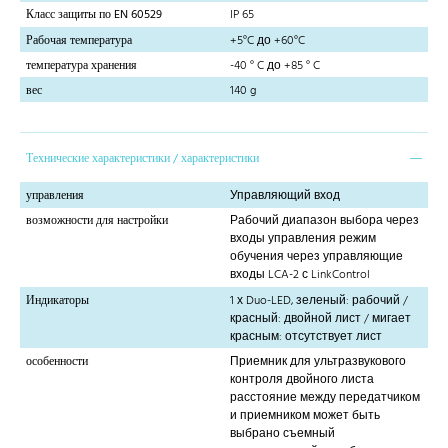
Класс защиты по EN 60529
IP 65
Рабочая температура
+5°C до +60°C
температура хранения
-40 ° C до +85 ° C
вес
140 g
Технические характеристики / характеристики
управления
Управляющий вход
возможности для настройки
Рабочий диапазон выбора через
входы управления режим
обучения через управляющие
входы LCA-2 с LinkControl
Индикаторы
1 х Duo-LED, зеленый: рабочий /
красный: двойной лист / мигает
красным: отсутствует лист
особенности
Приемник для ультразвукового
контроля двойного листа
расстояние между передатчиком
и приемником может быть
выбрано съемный