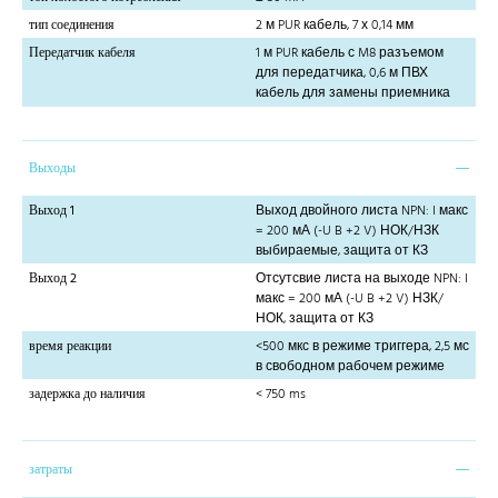
тип соединения
2 м PUR кабель, 7 х 0,14 мм
Передатчик кабеля
1 м PUR кабель с M8 разъемом
для передатчика, 0,6 м ПВХ
кабель для замены приемника
Выходы
Выход 1
Выход двойного листа NPN: I макс
= 200 мА (-U B +2 V) НОК/НЗК
выбираемые, защита от КЗ
Выход 2
Отсутсвие листа на выходе NPN: I
макс = 200 мА (-U B +2 V) НЗК/
НОК, защита от КЗ
время реакции
<500 мкс в режиме триггера, 2,5 мс
в свободном рабочем режиме
задержка до наличия
< 750 ms
затраты