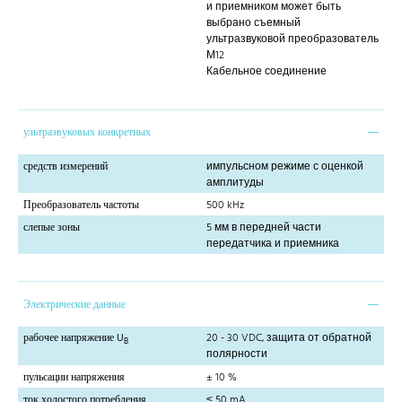
и приемником может быть
выбрано съемный
ультразвуковой преобразователь
М12
Кабельное соединение
ультразвуковых конкретных
средств измерений
импульсном режиме с оценкой
амплитуды
Преобразователь частоты
500 kHz
слепые зоны
5 мм в передней части
передатчика и приемника
Электрические данные
рабочее напряжение U
20 - 30 VDC, защита от обратной
B
полярности
пульсации напряжения
± 10 %
ток холостого потребления
≤ 50 mA