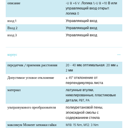
описание
-U B +6 V: Логика 1;-U B +10 В или
управляющий вход открыт:
логика 0
вход 1
Управляющий вход
Вход 2
Управляющий вход
вход 3
Управляющий вход
корпус
передатчик / приемник расстояния
20 - 40 мм; оптимальная: 20 мм ±
2 мм
Допустимое угловое отклонение
± 45° отклонение от
перпендикуляра листа
материал
латунные втулки,
никелированные, пластиковые
детали, PBT, PA
ультразвукового преобразователя
полиуретановой пены,
эпоксидной смолы с
содержанием стекла
максимум Момент затяжки гайки
M18: 15 Nm, M12: 3 Nm