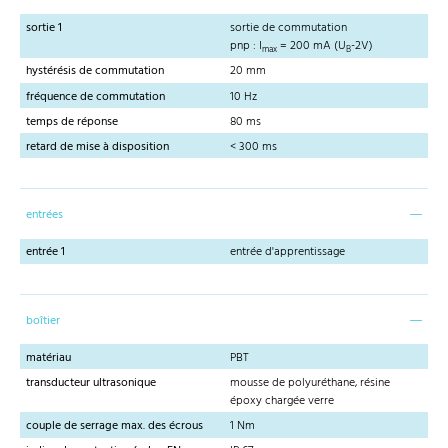
sortie 1
sortie de commutation
pnp : I
= 200 mA (U
-2V)
max
B
hystérésis de commutation
20 mm
fréquence de commutation
10 Hz
temps de réponse
80 ms
retard de mise à disposition
< 300 ms
entrées
entrée 1
entrée d'apprentissage
boîtier
matériau
PBT
transducteur ultrasonique
mousse de polyuréthane, résine
époxy chargée verre
couple de serrage max. des écrous
1 Nm