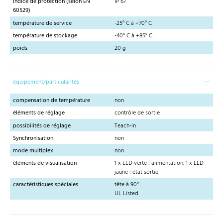
indice de protection (selon EN
IP 67
60529)
température de service
-25° C à +70° C
température de stockage
-40° C à +85° C
poids
20 g
équipement/particularités
compensation de température
non
éléments de réglage
contrôle de sortie
possibilités de réglage
Teach-in
Synchronisation
non
mode multiplex
non
éléments de visualisation
1 x LED verte : alimentation, 1 x LED
jaune : état sortie
caractéristiques spéciales
tête à 90°
UL Listed