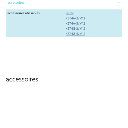
accessoires
accessoires utilisables
BF-18
KST4A-2/M12
KST4A-5/M12
KST4G-2/M12
KST4G-5/M12
accessoires