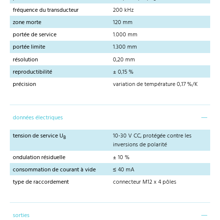
fréquence du transducteur
200 kHz
zone morte
120 mm
portée de service
1.000 mm
portée limite
1.300 mm
résolution
0,20 mm
reproductibilité
± 0,15 %
précision
variation de température 0,17 %/K
données électriques
tension de service U
10-30 V CC, protégée contre les
B
inversions de polarité
ondulation résiduelle
± 10 %
consommation de courant à vide
≤ 40 mA
type de raccordement
connecteur M12 x 4 pôles
sorties