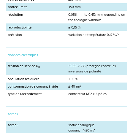
portée limite
350 mm
résolution
0.056 mm to 0.413 mm, depending on
the analogue window
reproductibilité
± 0,15 %
précision
variation de température 0,17 %/K
données électriques
tension de service U
10-30 V CC, protégée contre les
B
inversions de polarité
ondulation résiduelle
± 10 %
consommation de courant à vide
≤ 40 mA
type de raccordement
connecteur M12 x 4 pôles
sorties
sortie 1
sortie analogique
courant : 4-20 mA