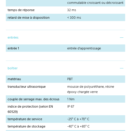
commutable croissant ou décroissant
temps de réponse
32 ms
retard de mise à disposition
< 300 ms
entrées
entrée 1
entrée d'apprentissage
boîtier
matériau
PBT
transducteur ultrasonique
mousse de polyuréthane, résine
époxy chargée verre
couple de serrage max. des écrous
1 Nm
indice de protection (selon EN
IP 67
60529)
température de service
-25° C à +70° C
température de stockage
-40° C à +85° C