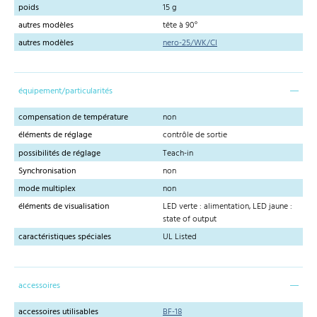
poids
15 g
autres modèles
tête à 90°
autres modèles
nero-25/WK/CI
équipement/particularités
compensation de température
non
éléments de réglage
contrôle de sortie
possibilités de réglage
Teach-in
Synchronisation
non
mode multiplex
non
éléments de visualisation
LED verte : alimentation, LED jaune :
state of output
caractéristiques spéciales
UL Listed
accessoires
accessoires utilisables
BF-18