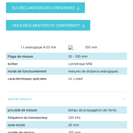
EU-DÉCLARATION DE CONFORMITÉ
UKCA DECLARATION OF CONFORMITY
1 x analogique 4-20 mA
350 mm
Plage de mesure
30 - 350 mm
boîtier
cylindrique M18
mode de fonctionnement
mesures de distance analogiques
caractéristiques spéciales
UL Listed
spécial ultrason
procédé de mesure
temps de propagation de l'écho
fréquence du transducteur
320 kHz
zone morte
30 mm
portée de service
250 mm