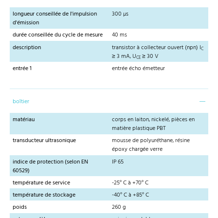
longueur conseillée de l'impulsion
300 µs
d'émission
durée conseillée du cycle de mesure
40 ms
description
transistor à collecteur ouvert (npn) I
C
≥ 3 mA, U
≥ 30 V
CE
entrée 1
entrée écho émetteur
boîtier
matériau
corps en laiton, nickelé, pièces en
matière plastique PBT
transducteur ultrasonique
mousse de polyuréthane, résine
époxy chargée verre
indice de protection (selon EN
IP 65
60529)
température de service
-25° C à +70° C
température de stockage
-40° C à +85° C
poids
260 g