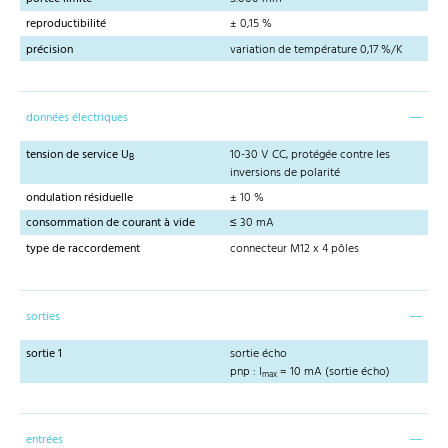
reproductibilité
± 0,15 %
précision
variation de température 0,17 %/K
données électriques
tension de service U
10-30 V CC, protégée contre les
B
inversions de polarité
ondulation résiduelle
± 10 %
consommation de courant à vide
≤ 30 mA
type de raccordement
connecteur M12 x 4 pôles
sorties
sortie 1
sortie écho
pnp : I
= 10 mA (sortie écho)
max
entrées