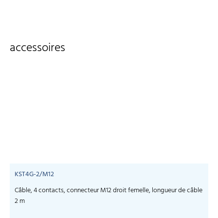
accessoires
KST4G-2/M12
Câble, 4 contacts, connecteur M12 droit femelle, longueur de câble
C
2 m