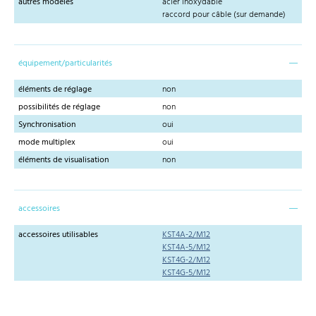
autres modèles
acier inoxydable
raccord pour câble (sur demande)
équipement/particularités
éléments de réglage
non
possibilités de réglage
non
Synchronisation
oui
mode multiplex
oui
éléments de visualisation
non
accessoires
accessoires utilisables
KST4A-2/M12
KST4A-5/M12
KST4G-2/M12
KST4G-5/M12