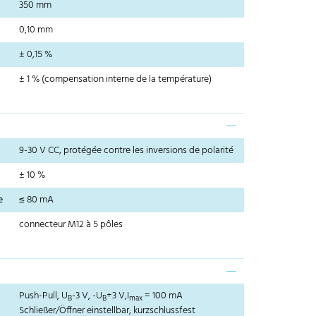
350 mm
0,10 mm
± 0,15 %
± 1 % (compensation interne de la température)
9-30 V CC, protégée contre les inversions de polarité
± 10 %
e
≤ 80 mA
connecteur M12 à 5 pôles
Push-Pull, U
-3 V, -U
+3 V,I
= 100 mA
B
B
max
Schließer/Öffner einstellbar, kurzschlussfest