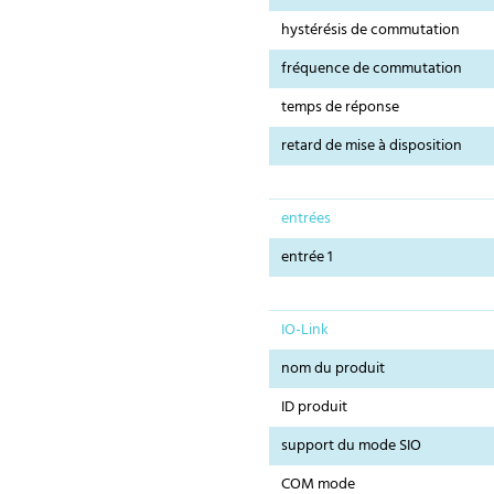
hystérésis de commutation
fréquence de commutation
temps de réponse
retard de mise à disposition
entrées
entrée 1
IO-Link
nom du produit
ID produit
support du mode SIO
COM mode