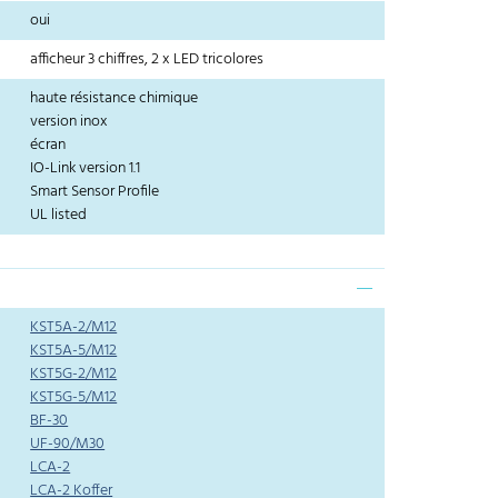
oui
afficheur 3 chiffres, 2 x LED tricolores
haute résistance chimique
version inox
écran
IO-Link version 1.1
Smart Sensor Profile
UL listed
KST5A-2/M12
KST5A-5/M12
KST5G-2/M12
KST5G-5/M12
BF-30
UF-90/M30
LCA-2
LCA-2 Koffer