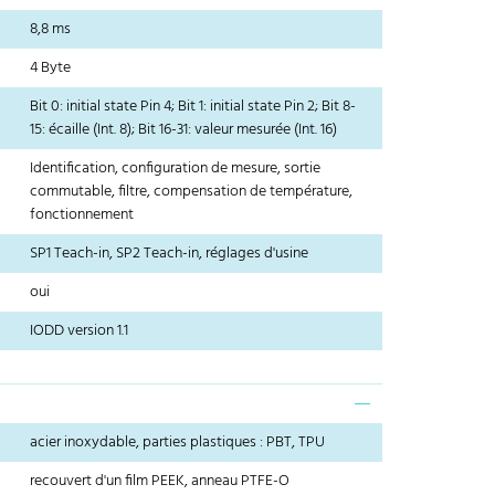
8,8 ms
4 Byte
Bit 0: initial state Pin 4; Bit 1: initial state Pin 2; Bit 8-
15: écaille (Int. 8); Bit 16-31: valeur mesurée (Int. 16)
Identification, configuration de mesure, sortie
commutable, filtre, compensation de température,
fonctionnement
SP1 Teach-in, SP2 Teach-in, réglages d'usine
oui
IODD version 1.1
acier inoxydable, parties plastiques : PBT, TPU
recouvert d'un film PEEK, anneau PTFE-O