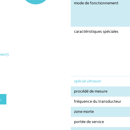
mode de fonctionnement
caractéristiques spéciales
ment)
spécial ultrason
procédé de mesure
fréquence du transducteur
zone morte
portée de service