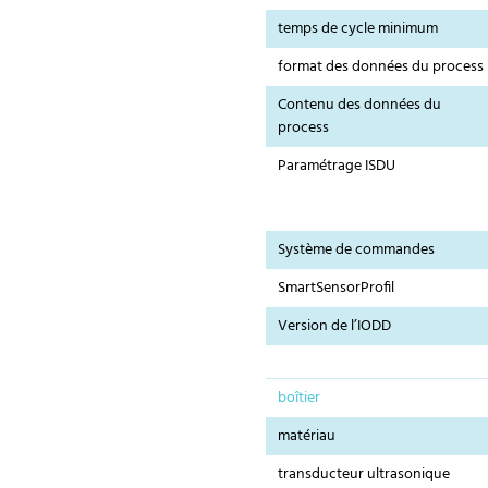
temps de cycle minimum
format des données du process
Contenu des données du
process
Paramétrage ISDU
Système de commandes
SmartSensorProfil
Version de l’IODD
boîtier
matériau
transducteur ultrasonique