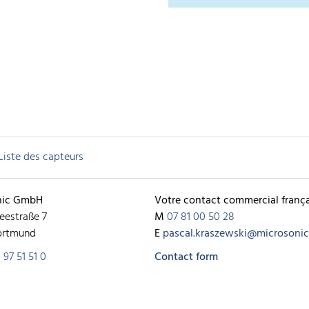
Liste des capteurs
nic GmbH
Votre contact commercial frança
eestraße 7
M
07 81 00 50 28
ortmund
E
pascal.kraszewski@microsonic.
 97 51 51 0
Contact form