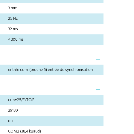
3 mm
25 Hz
32 ms
< 300 ms
entrée com. (broche 5) entrée de synchronisation
crm+25/F/TC/E
29180
oui
COM2 (38,4 kBaud)