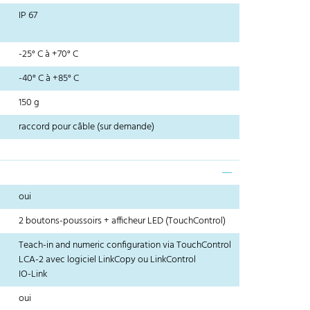
IP 67
-25° C à +70° C
-40° C à +85° C
150 g
raccord pour câble (sur demande)
oui
2 boutons-poussoirs + afficheur LED (TouchControl)
Teach-in and numeric configuration via TouchControl
LCA-2 avec logiciel LinkCopy ou LinkControl
IO-Link
oui