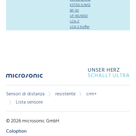
KST5G-5/M12
BF-30
UF-90/M30
LCA-2
LCA-2 Koffer
UNSER HERZ
SCHALLT ULTRA
Sensori di distanza
resistente
crm+
Lista sensore
© 2026 microsonic GmbH
Colophon