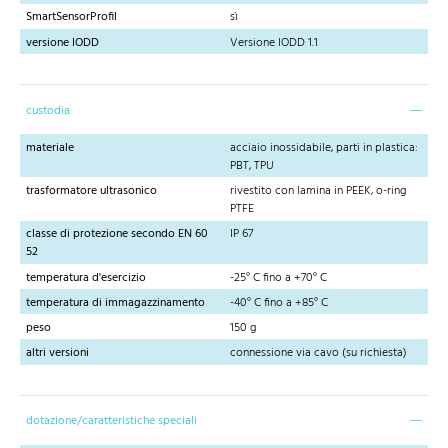
SmartSensorProfil
sì
versione IODD
Versione IODD 1.1
custodia
materiale
acciaio inossidabile, parti in plastica:
PBT, TPU
trasformatore ultrasonico
rivestito con lamina in PEEK, o-ring
PTFE
classe di protezione secondo EN 60
IP 67
52
temperatura d'esercizio
-25° C fino a +70° C
temperatura di immagazzinamento
-40° C fino a +85° C
peso
150 g
altri versioni
connessione via cavo (su richiesta)
dotazione/caratteristiche speciali