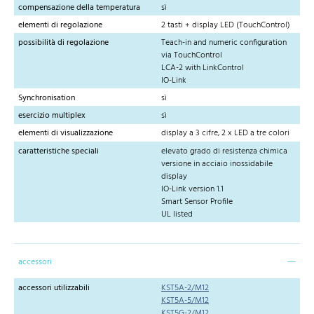
compensazione della temperatura
sì
elementi di regolazione
2 tasti + display LED (TouchControl)
possibilità di regolazione
Teach-in and numeric configuration
via TouchControl
LCA-2 with LinkControl
IO-Link
Synchronisation
sì
esercizio multiplex
sì
elementi di visualizzazione
display a 3 cifre, 2 x LED a tre colori
caratteristiche speciali
elevato grado di resistenza chimica
versione in acciaio inossidabile
display
IO-Link version 1.1
Smart Sensor Profile
UL listed
accessori
accessori utilizzabili
KST5A-2/M12
KST5A-5/M12
KST5G-2/M12