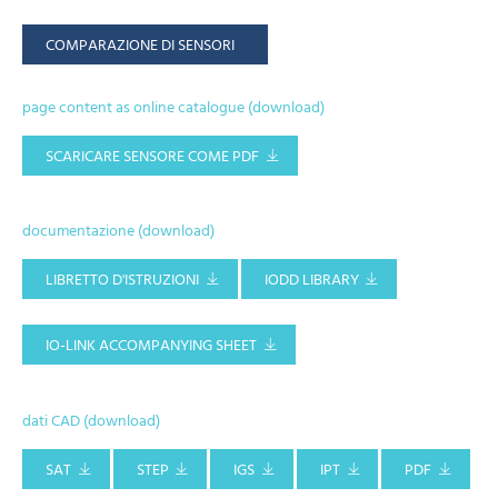
COMPARAZIONE DI SENSORI
page content as online catalogue (download)
SCARICARE SENSORE COME PDF
documentazione (download)
LIBRETTO D'ISTRUZIONI
IODD LIBRARY
IO-LINK ACCOMPANYING SHEET
dati CAD (download)
SAT
STEP
IGS
IPT
PDF