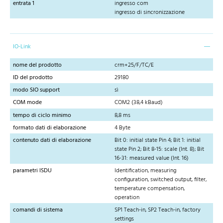
entrata 1
ingresso com
ingresso di sincronizzazione
IO-Link
nome del prodotto
crm+25/F/TC/E
ID del prodotto
29180
modo SIO support
sì
COM mode
COM2 (38,4 kBaud)
tempo di ciclo minimo
8,8 ms
formato dati di elaborazione
4 Byte
contenuto dati di elaborazione
Bit 0: initial state Pin 4; Bit 1: initial
state Pin 2; Bit 8-15: scale (Int. 8); Bit
16-31: measured value (Int. 16)
parametri ISDU
Identification, measuring
configuration, switched output, filter,
temperature compensation,
operation
comandi di sistema
SP1 Teach-in, SP2 Teach-in, factory
settings