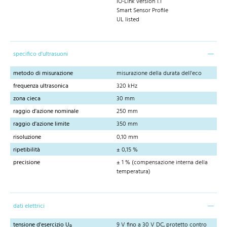
IO-Link version 1.1
Smart Sensor Profile
UL listed
specifico d'ultrasuoni
metodo di misurazione
misurazione della durata dell'eco
frequenza ultrasonica
320 kHz
zona cieca
30 mm
raggio d'azione nominale
250 mm
raggio d'azione limite
350 mm
risoluzione
0,10 mm
ripetibilità
± 0,15 %
precisione
± 1 % (compensazione interna della
temperatura)
dati elettrici
tensione d'esercizio U
9 V fino a 30 V DC, protetto contro
B