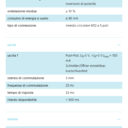
inversioni di polarità
ondulazione residua
± 10 %
consumo di energia a vuoto
≤ 80 mA
tipo di connessione
innesto circolare M12 a 5 poli
uscite
uscita 1
Push-Pull, U
-3 V, -U
+3 V,I
= 100
B
B
max
mA
Schließer/Öffner einstellbar,
kurzschlussfest
isteresi di commutazione
3 mm
frequenza di commutazione
25 Hz
tempo di risposta
32 ms
ritardo disponibilità
< 300 ms
entrate