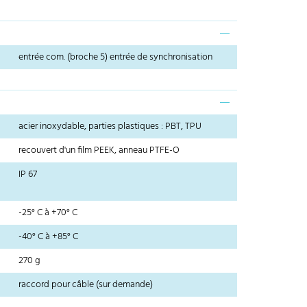
entrée com. (broche 5) entrée de synchronisation
acier inoxydable, parties plastiques : PBT, TPU
recouvert d'un film PEEK, anneau PTFE-O
IP 67
-25° C à +70° C
-40° C à +85° C
270 g
raccord pour câble (sur demande)