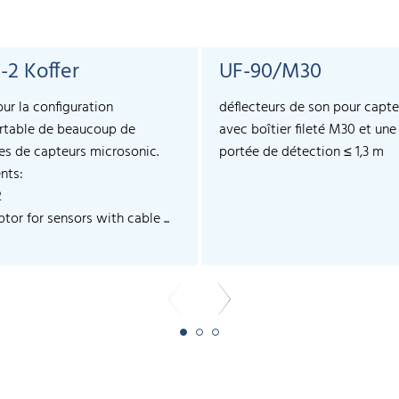
-2 Koffer
UF-90/M30
our la configuration
déflecteurs de son pour capte
rtable de beaucoup de
avec boîtier fileté M30 et une
les de capteurs microsonic.
portée de détection ≤ 1,3 m
nts:
2
tor for sensors with cable ...