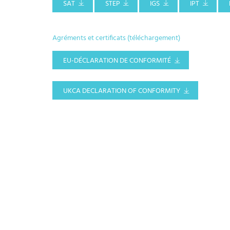
SAT
STEP
IGS
IPT
Agréments et certificats (téléchargement)
EU-DÉCLARATION DE CONFORMITÉ
UKCA DECLARATION OF CONFORMITY