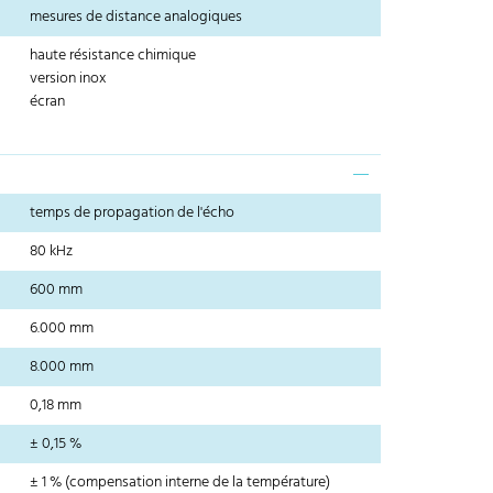
mesures de distance analogiques
haute résistance chimique
version inox
écran
temps de propagation de l'écho
80 kHz
600 mm
6.000 mm
8.000 mm
0,18 mm
± 0,15 %
± 1 % (compensation interne de la température)