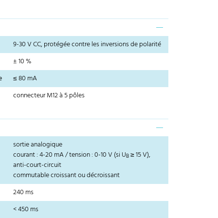
9-30 V CC, protégée contre les inversions de polarité
± 10 %
e
≤ 80 mA
connecteur M12 à 5 pôles
sortie analogique
courant : 4-20 mA / tension : 0-10 V (si U
≥ 15 V),
B
anti-court-circuit
commutable croissant ou décroissant
240 ms
< 450 ms