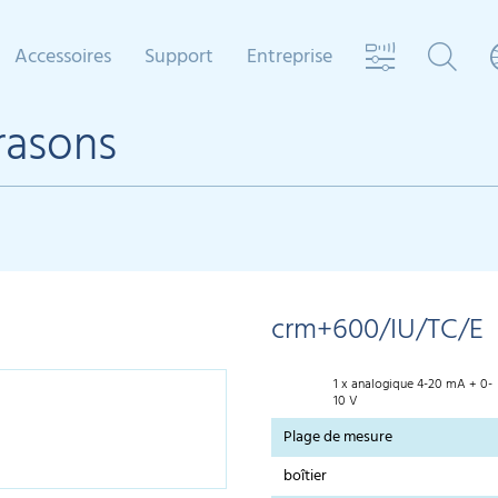
Accessoires
Support
Entreprise
rasons
crm+600/IU/TC/E
1 x analogique 4-20 mA + 0-
10 V
Plage de mesure
boîtier