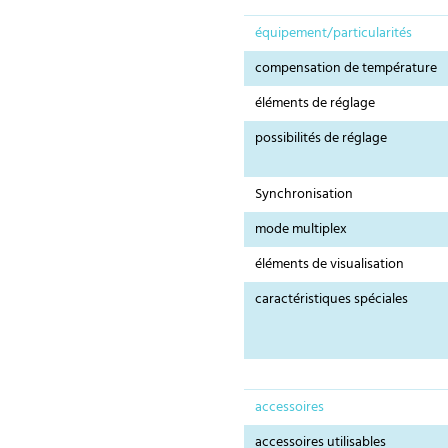
équipement/particularités
compensation de température
éléments de réglage
possibilités de réglage
Synchronisation
mode multiplex
éléments de visualisation
caractéristiques spéciales
accessoires
accessoires utilisables