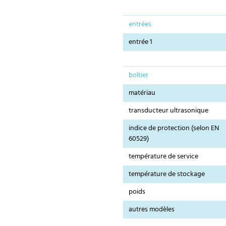
entrées
entrée 1
boîtier
matériau
transducteur ultrasonique
indice de protection (selon EN
60529)
température de service
température de stockage
poids
autres modèles