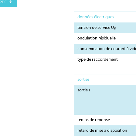
PDF
données électriques
tension de service U
B
ondulation résiduelle
consommation de courant à vid
type de raccordement
sorties
sortie 1
temps de réponse
retard de mise à disposition