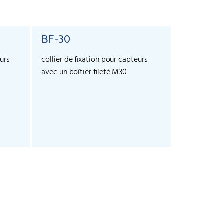
BF-30
SyncBo
urs
collier de fixation pour capteurs
Pour la syn
avec un boîtier fileté M30
plus de 10 
crm+, cube 
permet de s
capteurs.