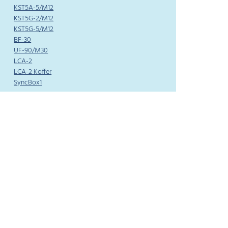
KST5A-5/M12
KST5G-2/M12
KST5G-5/M12
BF-30
UF-90/M30
LCA-2
LCA-2 Koffer
SyncBox1