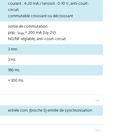
courant : 4-20 mA / tension : 0-10 V, anti-court-
circuit
commutable croissant ou décroissant
sortie de commutation
pnp : I
= 200 mA (U
-2V)
max
B
NO/NF réglable, anti-court-circuit
3 mm
3 Hz
180 ms
< 300 ms
entrée com. (broche 5) entrée de synchronisation