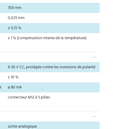
700 mm
0,025 mm
± 0,15 %
± 1 % (compensation interne de la température)
9-30 V CC, protégée contre les inversions de polarité
± 10 %
e
≤ 80 mA
connecteur M12 à 5 pôles
sortie analogique