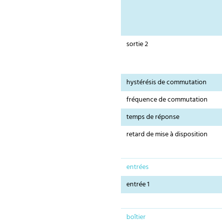
sortie 2
hystérésis de commutation
fréquence de commutation
temps de réponse
retard de mise à disposition
entrées
entrée 1
boîtier