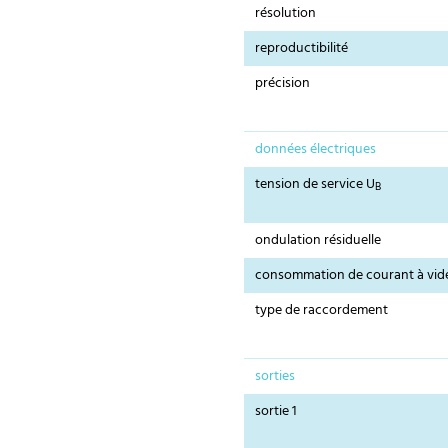
résolution
reproductibilité
précision
données électriques
tension de service U
B
ondulation résiduelle
consommation de courant à vid
type de raccordement
sorties
sortie 1