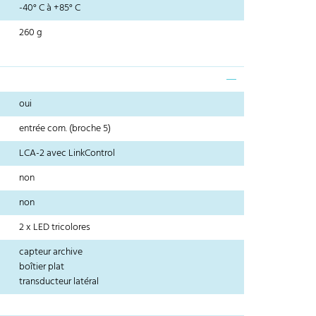
-40° C à +85° C
260 g
oui
entrée com. (broche 5)
LCA-2 avec LinkControl
non
non
2 x LED tricolores
capteur archive
boîtier plat
transducteur latéral