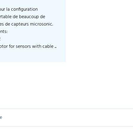
our la configuration
rtable de beaucoup de
les de capteurs microsonic.
nts:
2
tor for sensors with cable ...
e