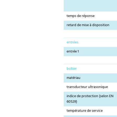
temps de réponse
retard de mise à disposition
entrées
entrée 1
boîtier
matériau
transducteur ultrasonique
indice de protection (selon EN
60529)
température de service