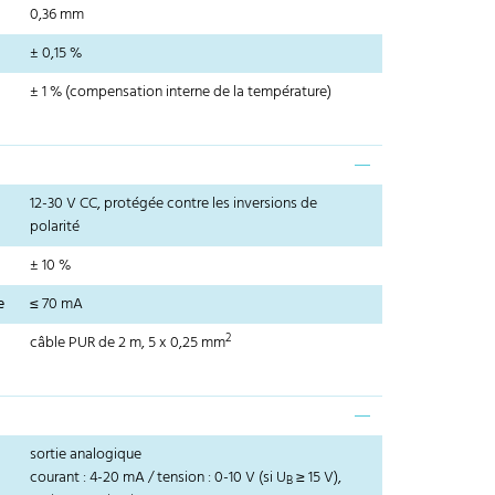
0,36 mm
± 0,15 %
± 1 % (compensation interne de la température)
12-30 V CC, protégée contre les inversions de
polarité
± 10 %
e
≤ 70 mA
2
câble PUR de 2 m, 5 x 0,25 mm
sortie analogique
courant : 4-20 mA / tension : 0-10 V (si U
≥ 15 V),
B