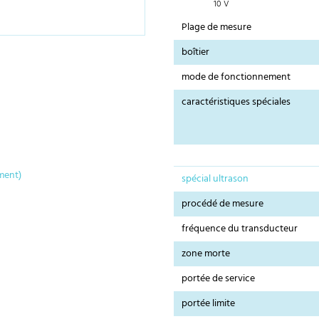
10 V
Plage de mesure
boîtier
mode de fonctionnement
caractéristiques spéciales
ment)
spécial ultrason
procédé de mesure
fréquence du transducteur
zone morte
portée de service
portée limite