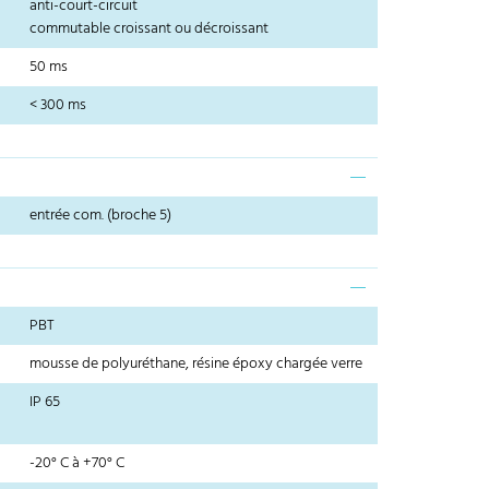
anti-court-circuit
commutable croissant ou décroissant
50 ms
< 300 ms
entrée com. (broche 5)
PBT
mousse de polyuréthane, résine époxy chargée verre
IP 65
-20° C à +70° C