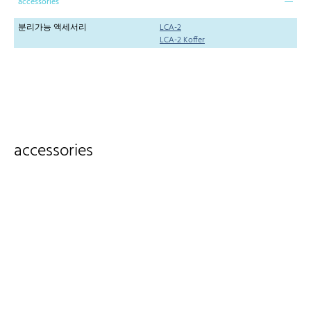
accessories
분리가능 액세서리
LCA-2
LCA-2 Koffer
accessories