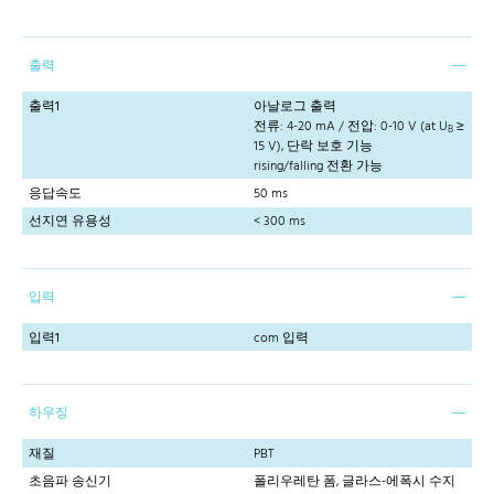
출력
출력1
아날로그 출력
전류: 4-20 mA / 전압: 0-10 V (at U
≥
B
15 V), 단락 보호 기능
rising/falling 전환 가능
응답속도
50 ms
선지연 유용성
< 300 ms
입력
입력1
com 입력
하우징
재질
PBT
초음파 송신기
폴리우레탄 폼, 글라스-에폭시 수지