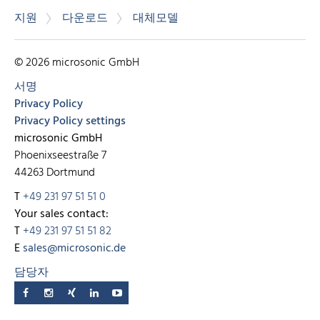
지원
다운로드
대체모델
© 2026 microsonic GmbH
서명
Privacy Policy
Privacy Policy settings
microsonic GmbH
Phoenixseestraße 7
44263 Dortmund
T
+49 231 97 51 51 0
Your sales contact:
T
+49 231 97 51 51 82
E
sales@microsonic.de
담당자