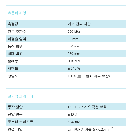
초음파 사양
측정값
에코 전파 시간
전송 주파수
320 kHz
비검출 영역
30 mm
동작 범위
250 mm
최대 범위
350 mm
분해능
0.36 mm
재현률
± 0.15 %
정밀도
± 1 % (온도 변화 내부 보상)
전기적인 데이터
동작 전압
12 - 30 V d.c., 역극성 보호
전압 변동
± 10 %
무부하 소비전류
≤ 70 mA
2
연결 타입
2 m PUR 케이블, 5 x 0.25 mm