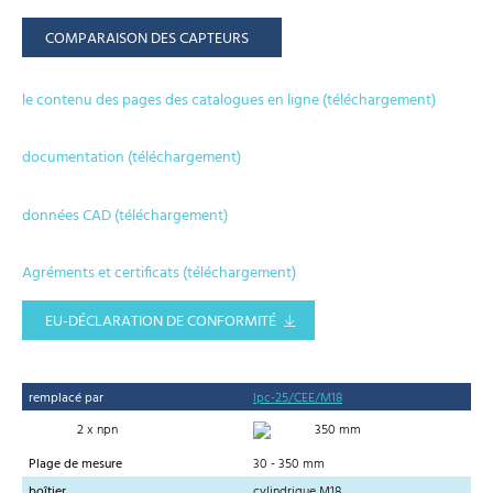
COMPARAISON DES CAPTEURS
le contenu des pages des catalogues en ligne (téléchargement)
documentation (téléchargement)
données CAD (téléchargement)
Agréments et certificats (téléchargement)
EU-DÉCLARATION DE CONFORMITÉ
remplacé par
lpc-25/CEE/M18
2 x npn
350 mm
Plage de mesure
30 - 350 mm
boîtier
cylindrique M18