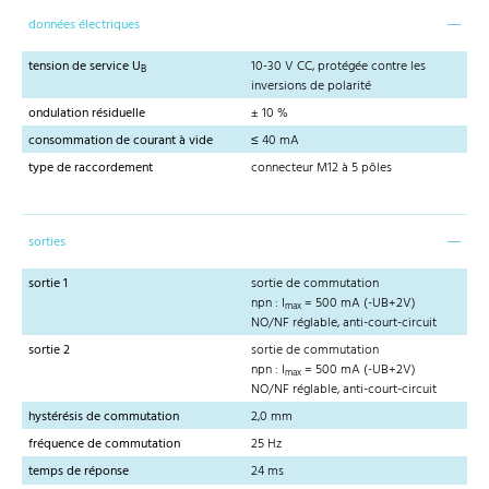
données électriques
tension de service U
10-30 V CC, protégée contre les
B
inversions de polarité
ondulation résiduelle
± 10 %
consommation de courant à vide
≤ 40 mA
type de raccordement
connecteur M12 à 5 pôles
sorties
sortie 1
sortie de commutation
npn : I
= 500 mA (-UB+2V)
max
NO/NF réglable, anti-court-circuit
sortie 2
sortie de commutation
npn : I
= 500 mA (-UB+2V)
max
NO/NF réglable, anti-court-circuit
hystérésis de commutation
2,0 mm
fréquence de commutation
25 Hz
temps de réponse
24 ms