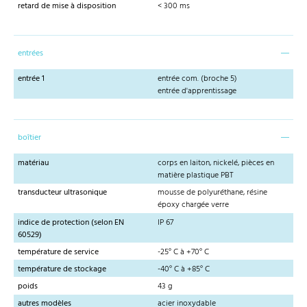
retard de mise à disposition
< 300 ms
entrées
entrée 1
entrée com. (broche 5)
entrée d'apprentissage
boîtier
matériau
corps en laiton, nickelé, pièces en
matière plastique PBT
transducteur ultrasonique
mousse de polyuréthane, résine
époxy chargée verre
indice de protection (selon EN
IP 67
60529)
température de service
-25° C à +70° C
température de stockage
-40° C à +85° C
poids
43 g
autres modèles
acier inoxydable