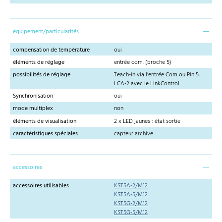
équipement/particularités
compensation de température
oui
éléments de réglage
entrée com. (broche 5)
possibilités de réglage
Teach-in via l’entrée Com ou Pin 5
LCA-2 avec le LinkControl
Synchronisation
oui
mode multiplex
non
éléments de visualisation
2 x LED jaunes : état sortie
caractéristiques spéciales
capteur archive
accessoires
accessoires utilisables
KST5A-2/M12
KST5A-5/M12
KST5G-2/M12
KST5G-5/M12