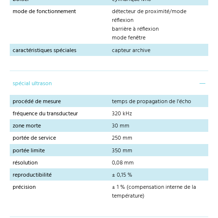
mode de fonctionnement
détecteur de proximité/mode
réflexion
barrière à réflexion
mode fenêtre
caractéristiques spéciales
capteur archive
spécial ultrason
procédé de mesure
temps de propagation de l'écho
fréquence du transducteur
320 kHz
zone morte
30 mm
portée de service
250 mm
portée limite
350 mm
résolution
0,08 mm
reproductibilité
± 0,15 %
précision
± 1 % (compensation interne de la
température)