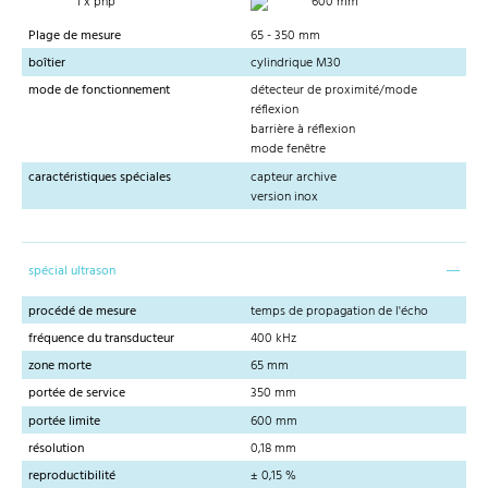
1 x pnp
600 mm
Plage de mesure
65 - 350 mm
boîtier
cylindrique M30
mode de fonctionnement
détecteur de proximité/mode
réflexion
barrière à réflexion
mode fenêtre
caractéristiques spéciales
capteur archive
version inox
spécial ultrason
procédé de mesure
temps de propagation de l'écho
fréquence du transducteur
400 kHz
zone morte
65 mm
portée de service
350 mm
portée limite
600 mm
résolution
0,18 mm
reproductibilité
± 0,15 %