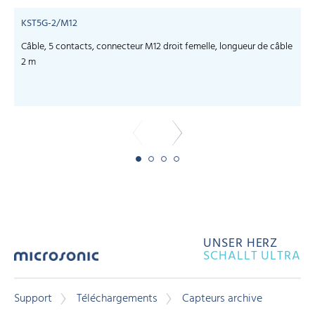
KST5G-2/M12
Câble, 5 contacts, connecteur M12 droit femelle, longueur de câble
C
2 m
UNSER HERZ
SCHALLT ULTRA
Support
Téléchargements
Capteurs archive