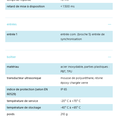
temps de réponse
70 ms
retard de mise à disposition
< 1.500 ms
entrées
entrée 1
entrée com. (broche 5) entrée de
synchronisation
boîtier
matériau
acier inoxydable, parties plastiques :
PBT, TPU
transducteur ultrasonique
mousse de polyuréthane, résine
époxy chargée verre
indice de protection (selon EN
IP 65
60529)
température de service
-20° C à +70° C
température de stockage
-40° C à +85° C
poids
210 g