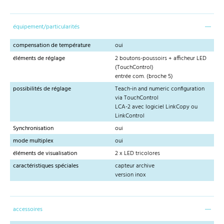
équipement/particularités
compensation de température
oui
éléments de réglage
2 boutons-poussoirs + afficheur LED
(TouchControl)
entrée com. (broche 5)
possibilités de réglage
Teach-in and numeric configuration
via TouchControl
LCA-2 avec logiciel LinkCopy ou
LinkControl
Synchronisation
oui
mode multiplex
oui
éléments de visualisation
2 x LED tricolores
caractéristiques spéciales
capteur archive
version inox
accessoires