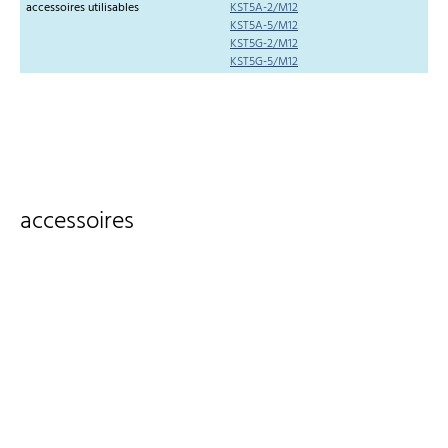
accessoires utilisables
KST5A-2/M12
KST5A-5/M12
KST5G-2/M12
KST5G-5/M12
accessoires