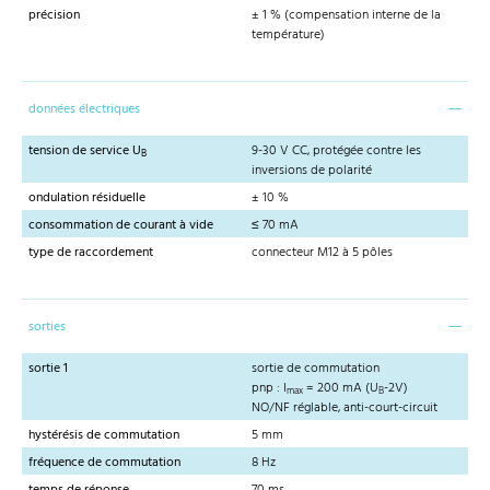
précision
± 1 % (compensation interne de la
température)
données électriques
tension de service U
9-30 V CC, protégée contre les
B
inversions de polarité
ondulation résiduelle
± 10 %
consommation de courant à vide
≤ 70 mA
type de raccordement
connecteur M12 à 5 pôles
sorties
sortie 1
sortie de commutation
pnp : I
= 200 mA (U
-2V)
max
B
NO/NF réglable, anti-court-circuit
hystérésis de commutation
5 mm
fréquence de commutation
8 Hz