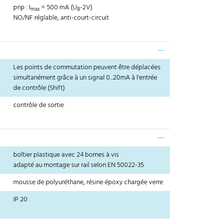
pnp : I
= 500 mA (U
-2V)
max
B
NO/NF réglable, anti-court-circuit
Les points de commutation peuvent être déplacées
simultanément grâce à un signal 0...20mA à l'entrée
de contrôle (Shift)
contrôle de sortie
boîtier plastique avec 24 bornes à vis
adapté au montage sur rail selon EN 50022-35
mousse de polyuréthane, résine époxy chargée verre
IP 20