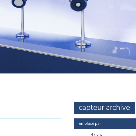
capteur archive
remplacé par
4 x pnp