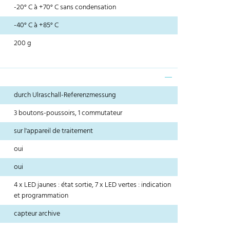
-20° C à +70° C sans condensation
-40° C à +85° C
200 g
durch Ulraschall-Referenzmessung
3 boutons-poussoirs, 1 commutateur
sur l'appareil de traitement
oui
oui
4 x LED jaunes : état sortie, 7 x LED vertes : indication
et programmation
capteur archive