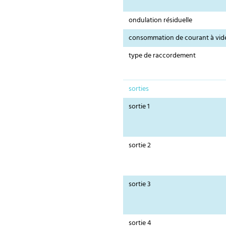
ondulation résiduelle
consommation de courant à vid
type de raccordement
sorties
sortie 1
sortie 2
sortie 3
sortie 4