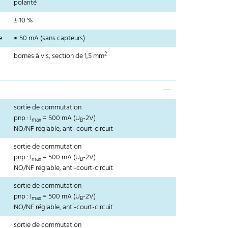
polarité
± 10 %
e
≤ 50 mA (sans capteurs)
2
bornes à vis, section de 1,5 mm
sortie de commutation
pnp : I
= 500 mA (U
-2V)
max
B
NO/NF réglable, anti-court-circuit
sortie de commutation
pnp : I
= 500 mA (U
-2V)
max
B
NO/NF réglable, anti-court-circuit
sortie de commutation
pnp : I
= 500 mA (U
-2V)
max
B
NO/NF réglable, anti-court-circuit
sortie de commutation