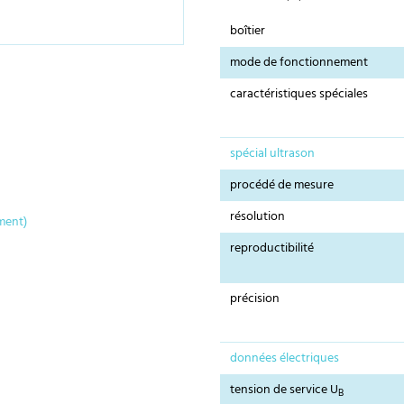
boîtier
mode de fonctionnement
caractéristiques spéciales
spécial ultrason
procédé de mesure
résolution
ment)
reproductibilité
précision
données électriques
tension de service U
B