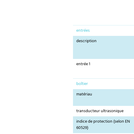
entrées
description
entrée 1
boîtier
matériau
transducteur ultrasonique
indice de protection (selon EN
60529)