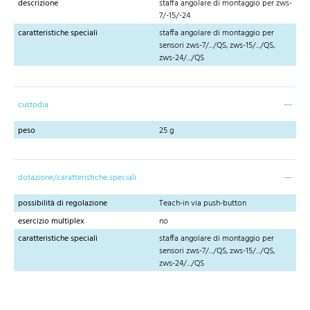
descrizione
staffa angolare di montaggio per zws-
7/-15/-24
caratteristiche speciali
staffa angolare di montaggio per
sensori zws-7/.../QS, zws-15/.../QS,
zws-24/.../QS
custodia
peso
25 g
dotazione/caratteristiche speciali
possibilità di regolazione
Teach-in via push-button
esercizio multiplex
no
caratteristiche speciali
staffa angolare di montaggio per
sensori zws-7/.../QS, zws-15/.../QS,
zws-24/.../QS