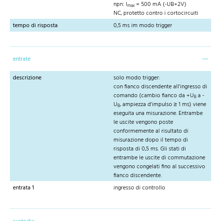
npn: I
= 500 mA (-UB+2V)
max
NC, protetto contro i cortocircuiti
tempo di risposta
0,5 ms im modo trigger
entrate
descrizione
solo modo trigger:
con fianco discendente all'ingresso di
comando (cambio fianco da +U
a -
B
U
, ampiezza d'impulso ≥ 1 ms) viene
B
eseguita una misurazione. Entrambe
le uscite vengono poste
conformemente al risultato di
misurazione dopo il tempo di
risposta di 0,5 ms. Gli stati di
entrambe le uscite di commutazione
vengono congelati fino al successivo
fianco discendente.
entrata 1
ingresso di controllo