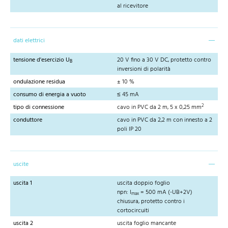
al ricevitore
dati elettrici
tensione d'esercizio U
20 V fino a 30 V DC, protetto contro
B
inversioni di polarità
ondulazione residua
± 10 %
consumo di energia a vuoto
≤ 45 mA
2
tipo di connessione
cavo in PVC da 2 m, 5 x 0,25 mm
conduttore
cavo in PVC da 2,2 m con innesto a 2
poli IP 20
uscite
uscita 1
uscita doppio foglio
npn: I
= 500 mA (-UB+2V)
max
chiusura, protetto contro i
cortocircuiti
uscita 2
uscita foglio mancante