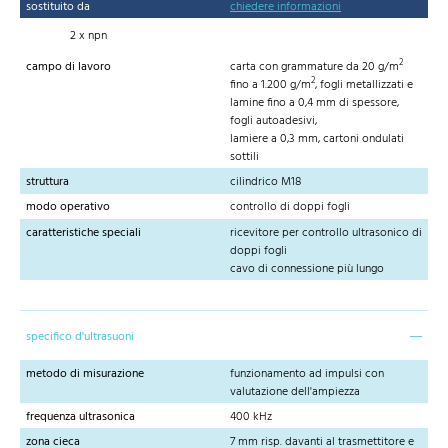
sostituito da
chiedere informazioni
2 x npn
2
campo di lavoro
carta con grammature da 20 g/m
2
fino a 1.200 g/m
, fogli metallizzati e
lamine fino a 0,4 mm di spessore,
fogli autoadesivi,
lamiere a 0,3 mm, cartoni ondulati
sottili
struttura
cilindrico M18
modo operativo
controllo di doppi fogli
caratteristiche speciali
ricevitore per controllo ultrasonico di
doppi fogli
cavo di connessione più lungo
specifico d'ultrasuoni
metodo di misurazione
funzionamento ad impulsi con
valutazione dell'ampiezza
frequenza ultrasonica
400 kHz
zona cieca
7 mm risp. davanti al trasmettitore e