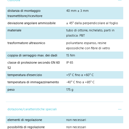
custodia
distanza di montaggio
40 mm ± 3 mm
trasmettitore/ricevitore
deviazione angolare ammissibile
± 45° dalla perpendicolare al foglio
materiale
tubo di ottone, nichelato, parti in
plastica: PBT
trasformatore ultrasonico
poliuretano espanso, resine
epossidiche con fibre di vetro
coppia di serraggio max. dei dadi
15 Nm
classe di protezione secondo EN 60
IP 65
52
temperatura d'esercizio
+5° C fino a +60° C
temperatura di immagazzinamento
-40° C fino a +85° C
peso
175 g
dotazione/caratteristiche speciali
elementi di regolazione
non necessari
possibilità di regolazione
non necessari