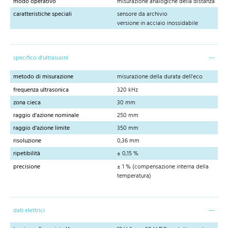
modo operativo
misurazione analogiche della distanza
caratteristiche speciali
sensore da archivio
versione in acciaio inossidabile
specifico d'ultrasuoni
metodo di misurazione
misurazione della durata dell'eco
frequenza ultrasonica
320 kHz
zona cieca
30 mm
raggio d'azione nominale
250 mm
raggio d'azione limite
350 mm
risoluzione
0,36 mm
ripetibilità
± 0,15 %
precisione
± 1 % (compensazione interna della
temperatura)
dati elettrici