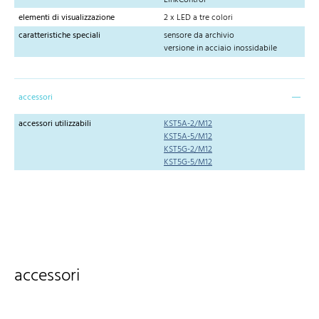
elementi di visualizzazione
2 x LED a tre colori
caratteristiche speciali
sensore da archivio
versione in acciaio inossidabile
accessori
accessori utilizzabili
KST5A-2/M12
KST5A-5/M12
KST5G-2/M12
KST5G-5/M12
accessori