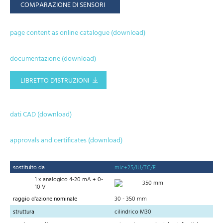
COMPARAZIONE DI SENSORI
page content as online catalogue (download)
documentazione (download)
LIBRETTO D'ISTRUZIONI
dati CAD (download)
approvals and certificates (download)
sostituito da
mic+25/IU/TC/E
1 x analogico 4-20 mA + 0-
350 mm
10 V
raggio d'azione nominale
30 - 350 mm
struttura
cilindrico M30