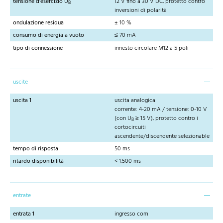
tensione d'esercizio U
12 V fino a 30 V DC, protetto contro
B
inversioni di polarità
ondulazione residua
± 10 %
consumo di energia a vuoto
≤ 70 mA
tipo di connessione
innesto circolare M12 a 5 poli
uscite
uscita 1
uscita analogica
corrente: 4-20 mA / tensione: 0-10 V
(con U
≥ 15 V), protetto contro i
B
cortocircuiti
ascendente/discendente selezionable
tempo di risposta
50 ms
ritardo disponibilità
< 1.500 ms
entrate
entrata 1
ingresso com