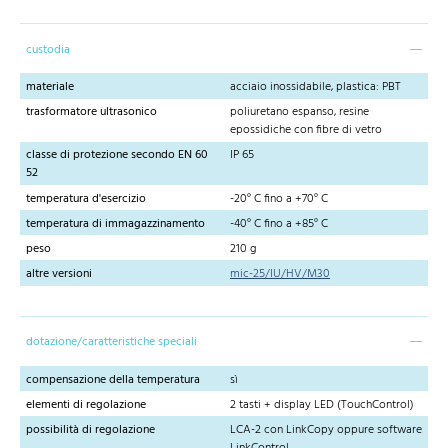
custodia
materiale
acciaio inossidabile, plastica: PBT
trasformatore ultrasonico
poliuretano espanso, resine
epossidiche con fibre di vetro
classe di protezione secondo EN 60
IP 65
52
temperatura d'esercizio
-20° C fino a +70° C
temperatura di immagazzinamento
-40° C fino a +85° C
peso
210 g
altre versioni
mic-25/IU/HV/M30
dotazione/caratteristiche speciali
compensazione della temperatura
sì
elementi di regolazione
2 tasti + display LED (TouchControl)
possibilità di regolazione
LCA-2 con LinkCopy oppure software
LinkControl