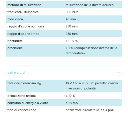
metodo di misurazione
misurazione della durata dell'eco
frequenza ultrasonica
500 kHz
zona cieca
40 mm
raggio d'azione nominale
250 mm
raggio d'azione limite
350 mm
ripetibilità
± 0,15 %
precisione
± 1 % (compensazione interna della
temperatura)
dati elettrici
tensione d'esercizio U
10 V fino a 30 V DC, protetto contro
B
inversioni di polarità
ondulazione residua
± 10 %
consumo di energia a vuoto
≤ 35 mA
tipo di connessione
connettore circolare M12 a 4 poli