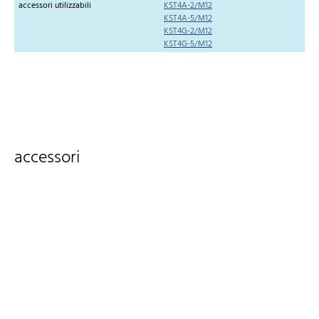
accessori utilizzabili
KST4A-2/M12
KST4A-5/M12
KST4G-2/M12
KST4G-5/M12
accessori