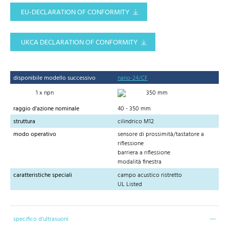
EU-DECLARATION OF CONFORMITY
UKCA DECLARATION OF CONFORMITY
disponibile modello successivo
nano-24/CF
1 x npn
350 mm
raggio d'azione nominale
40 - 350 mm
struttura
cilindrico M12
modo operativo
sensore di prossimità/tastatore a
riflessione
barriera a riflessione
modalità finestra
caratteristiche speciali
campo acustico ristretto
UL Listed
specifico d'ultrasuoni