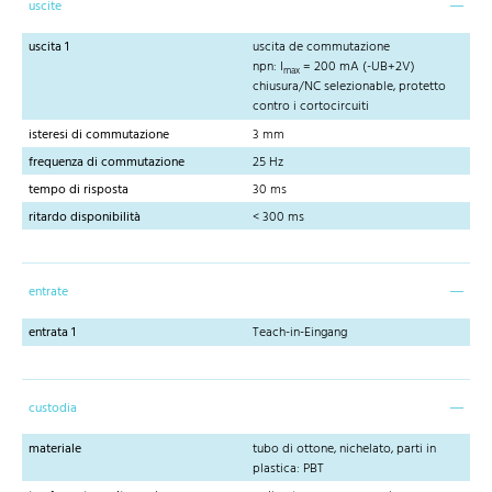
uscite
uscita 1
uscita de commutazione
npn: I
= 200 mA (-UB+2V)
max
chiusura/NC selezionable, protetto
contro i cortocircuiti
isteresi di commutazione
3 mm
frequenza di commutazione
25 Hz
tempo di risposta
30 ms
ritardo disponibilità
< 300 ms
entrate
entrata 1
Teach-in-Eingang
custodia
materiale
tubo di ottone, nichelato, parti in
plastica: PBT