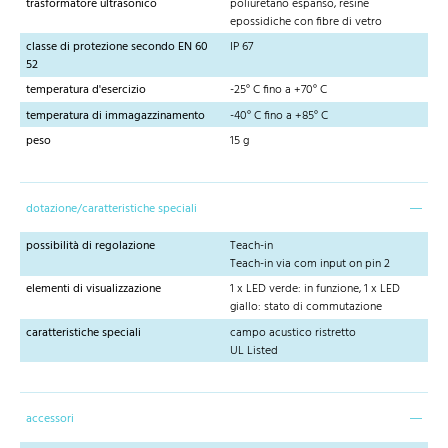
trasformatore ultrasonico
poliuretano espanso, resine
epossidiche con fibre di vetro
classe di protezione secondo EN 60
IP 67
52
temperatura d'esercizio
-25° C fino a +70° C
temperatura di immagazzinamento
-40° C fino a +85° C
peso
15 g
dotazione/caratteristiche speciali
possibilità di regolazione
Teach-in
Teach-in via com input on pin 2
elementi di visualizzazione
1 x LED verde: in funzione, 1 x LED
giallo: stato di commutazione
caratteristiche speciali
campo acustico ristretto
UL Listed
accessori