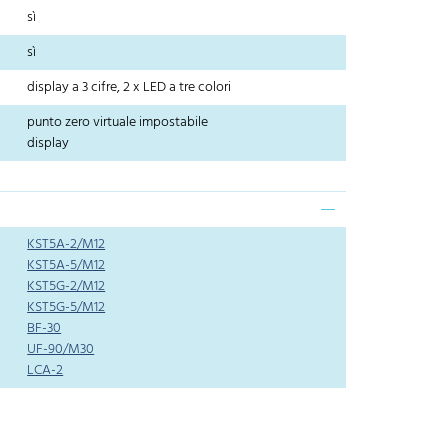
sì
sì
display a 3 cifre, 2 x LED a tre colori
punto zero virtuale impostabile
display
KST5A-2/M12
KST5A-5/M12
KST5G-2/M12
KST5G-5/M12
BF-30
UF-90/M30
LCA-2