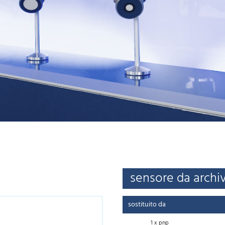
sensore da archi
sostituito da
1 x pnp