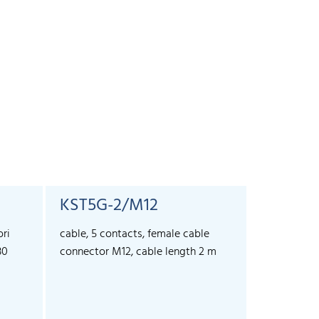
KST5G-2/M12
KST5G-
ori
cable, 5 contacts, female cable
cable, 5 co
30
connector M12, cable length 2 m
connector 