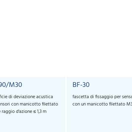
90/M30
BF-30
icie di deviazione acustica
fascetta di fissaggio per sens
ensori con manicotto filettato
con un manicotto filettato M
 raggio d'azione ≤ 1,3 m