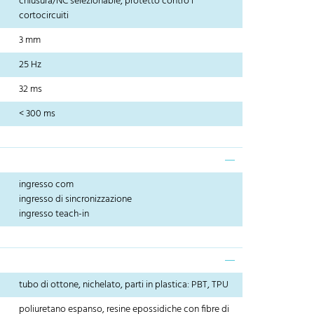
chiusura/NC selezionable, protetto contro i
cortocircuiti
3 mm
25 Hz
32 ms
< 300 ms
ingresso com
ingresso di sincronizzazione
ingresso teach-in
tubo di ottone, nichelato, parti in plastica: PBT, TPU
poliuretano espanso, resine epossidiche con fibre di