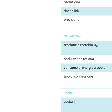
risoluzione
ripetibilità
precisione
dati elettrici
tensione d'esercizio U
B
ondulazione residua
consumo di energia a vuoto
tipo di connessione
uscite
uscita 1