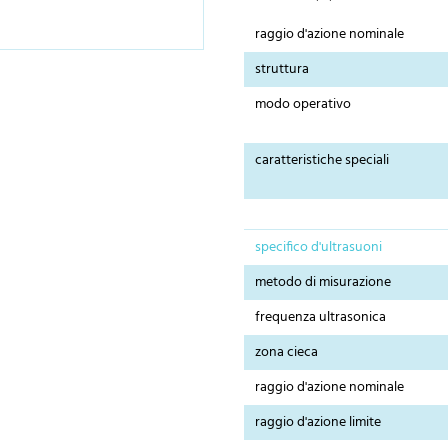
raggio d'azione nominale
struttura
modo operativo
caratteristiche speciali
specifico d'ultrasuoni
metodo di misurazione
frequenza ultrasonica
zona cieca
raggio d'azione nominale
raggio d'azione limite