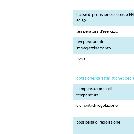
classe di protezione secondo EN
60 52
temperatura d'esercizio
temperatura di
immagazzinamento
peso
dotazione/caratteristiche specia
compensazione della
temperatura
elementi di regolazione
possibilità di regolazione