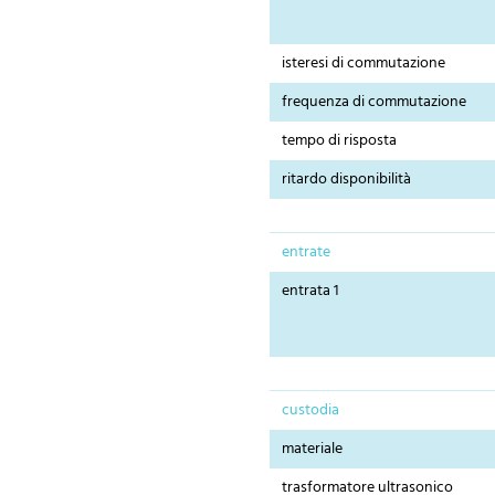
isteresi di commutazione
frequenza di commutazione
tempo di risposta
ritardo disponibilità
entrate
entrata 1
custodia
materiale
trasformatore ultrasonico