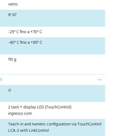
vetro
IP 67
-25° C fino a +70° C
-40° C fino a +85° C
110 g
li
sì
2 tasti + display LED (TouchControl)
ingresso com
Teach-in and numeric configuration via TouchControl
LCA-2 with LinkControl