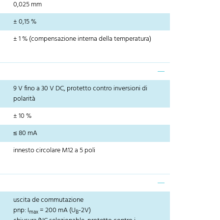
0,025 mm
± 0,15 %
± 1 % (compensazione interna della temperatura)
9 V fino a 30 V DC, protetto contro inversioni di
polarità
± 10 %
≤ 80 mA
innesto circolare M12 a 5 poli
uscita de commutazione
pnp: I
= 200 mA (U
-2V)
max
B