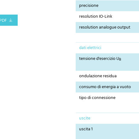
precisione
resolution IO-Link
PDF
resolution analogue output
dati elettrici
tensione d'esercizio U
B
ondulazione residua
consumo di energia a vuoto
tipo di connessione
uscite
uscita 1