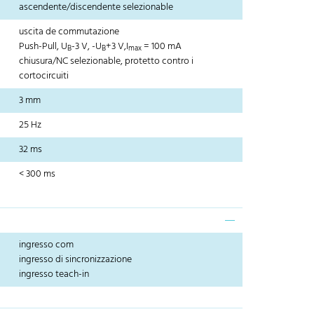
ascendente/discendente selezionable
uscita de commutazione
Push-Pull, U
-3 V, -U
+3 V,I
= 100 mA
B
B
max
chiusura/NC selezionable, protetto contro i
cortocircuiti
3 mm
25 Hz
32 ms
< 300 ms
ingresso com
ingresso di sincronizzazione
ingresso teach-in