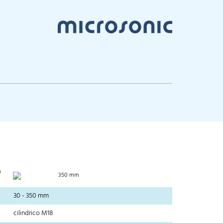
0
350 mm
30 - 350 mm
cilindrico M18