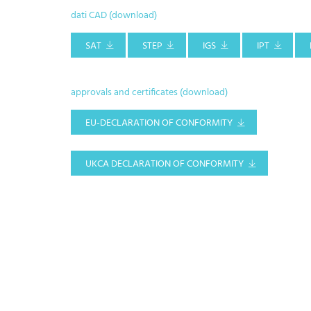
dati CAD (download)
SAT
STEP
IGS
IPT
approvals and certificates (download)
EU-DECLARATION OF CONFORMITY
UKCA DECLARATION OF CONFORMITY