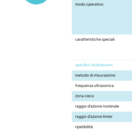
modo operativo
caratteristiche speciali
specifico d'ultrasuoni
metodo di misurazione
frequenza ultrasonica
zona cieca
raggio d'azione nominale
raggio d'azione limite
ripetibilità