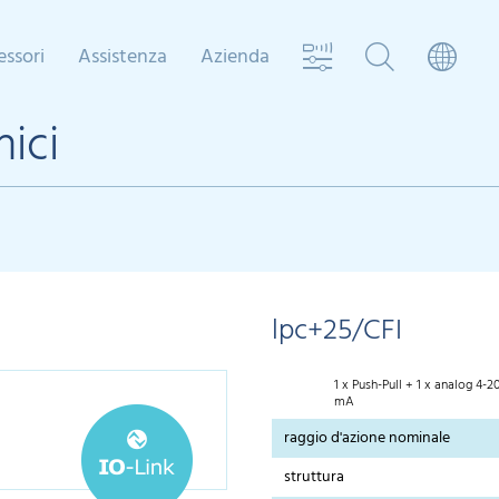
essori
Assistenza
Azienda
nici
lpc+25/CFI
1 x Push-Pull + 1 x analog 4-2
mA
raggio d'azione nominale
struttura