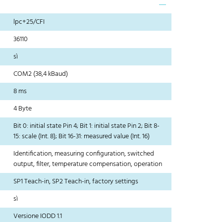
lpc+25/CFI
36110
sì
COM2 (38,4 kBaud)
8 ms
4 Byte
Bit 0: initial state Pin 4; Bit 1: initial state Pin 2; Bit 8-
15: scale (Int. 8); Bit 16-31: measured value (Int. 16)
Identification, measuring configuration, switched
output, filter, temperature compensation, operation
SP1 Teach-in, SP2 Teach-in, factory settings
sì
Versione IODD 1.1