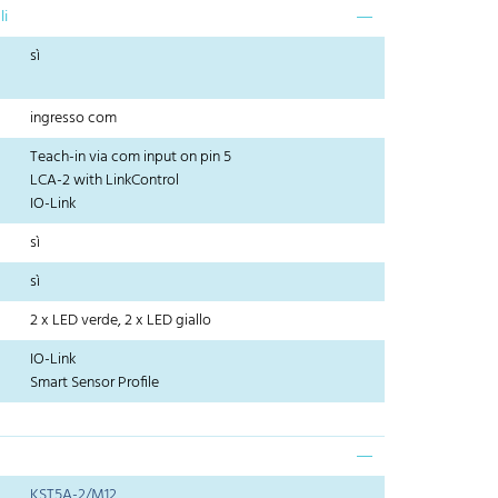
li
sì
ingresso com
Teach-in via com input on pin 5
LCA-2 with LinkControl
IO-Link
sì
sì
2 x LED verde, 2 x LED giallo
IO-Link
Smart Sensor Profile
KST5A-2/M12