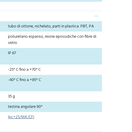
tubo di ottone, nichelato, parti in plastica: PBT, PA
poliuretano espanso, resine epossidiche con fibre di
vetro
IP 67
-25° C fino a +70° C
-40° C fino a +85° C
35 g
testina angolare 90°
lpc+25/WK/CFI