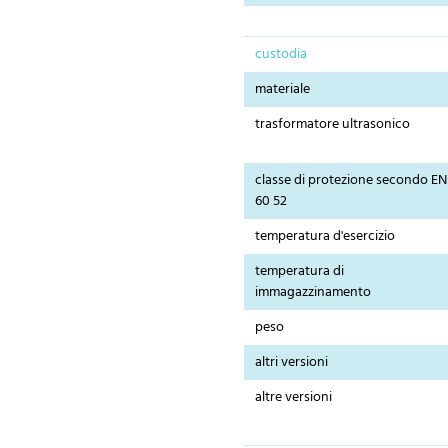
custodia
materiale
trasformatore ultrasonico
classe di protezione secondo EN
60 52
temperatura d'esercizio
temperatura di
immagazzinamento
peso
altri versioni
altre versioni