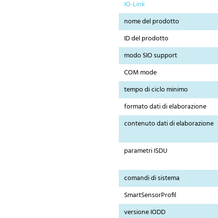
IO-Link
nome del prodotto
ID del prodotto
modo SIO support
COM mode
tempo di ciclo minimo
formato dati di elaborazione
contenuto dati di elaborazione
parametri ISDU
comandi di sistema
SmartSensorProfil
versione IODD