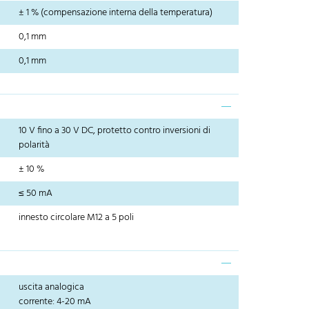
± 1 % (compensazione interna della temperatura)
0,1 mm
0,1 mm
10 V fino a 30 V DC, protetto contro inversioni di
polarità
± 10 %
≤ 50 mA
innesto circolare M12 a 5 poli
uscita analogica
corrente: 4-20 mA