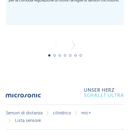
per la comoda regolazione di molte famiglie di sensori microsonic
S
m
-
UNSER HERZ
SCHALLT ULTRA
Sensori di distanza
cilindrico
mic+
Lista sensore