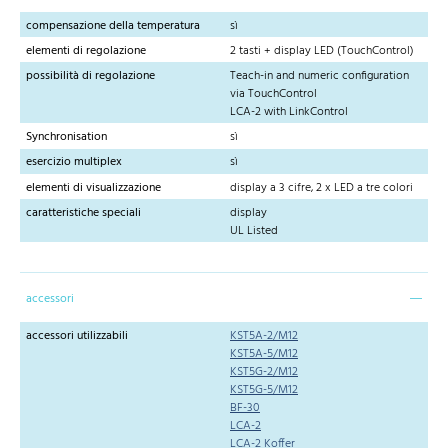
compensazione della temperatura
sì
elementi di regolazione
2 tasti + display LED (TouchControl)
possibilità di regolazione
Teach-in and numeric configuration
via TouchControl
LCA-2 with LinkControl
Synchronisation
sì
esercizio multiplex
sì
elementi di visualizzazione
display a 3 cifre, 2 x LED a tre colori
caratteristiche speciali
display
UL Listed
accessori
accessori utilizzabili
KST5A-2/M12
KST5A-5/M12
KST5G-2/M12
KST5G-5/M12
BF-30
LCA-2
LCA-2 Koffer