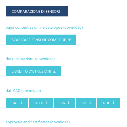
COMPARAZIONE DI SENSORI
page content as online catalogue (download)
SCARICARE SENSORE COME PDF
documentazione (download)
LIBRETTO D'ISTRUZIONI
dati CAD (download)
SAT
STEP
IGS
IPT
PDF
approvals and certificates (download)