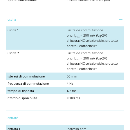
uscite
uscita 1
uscita de commutazione
pnp: I
= 200 mA (U
-2V)
max
B
chiusura/NC selezionable, protetto
contro i cortocircuiti
uscita 2
uscita de commutazione
pnp: I
= 200 mA (U
-2V)
max
B
chiusura/NC selezionable, protetto
contro i cortocircuiti
isteresi di commutazione
50 mm
frequenza di commutazione
4 Hz
tempo di risposta
172 ms
ritardo disponibilità
< 380 ms
entrate
entrata 1
ingresso com