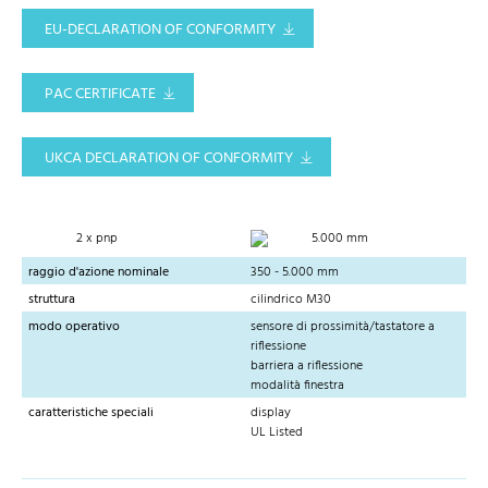
EU-DECLARATION OF CONFORMITY
PAC CERTIFICATE
UKCA DECLARATION OF CONFORMITY
2 x pnp
5.000 mm
raggio d'azione nominale
350 - 5.000 mm
struttura
cilindrico M30
modo operativo
sensore di prossimità/tastatore a
riflessione
barriera a riflessione
modalità finestra
caratteristiche speciali
display
UL Listed