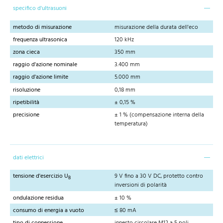
specifico d'ultrasuoni
metodo di misurazione
misurazione della durata dell'eco
frequenza ultrasonica
120 kHz
zona cieca
350 mm
raggio d'azione nominale
3.400 mm
raggio d'azione limite
5.000 mm
risoluzione
0,18 mm
ripetibilità
± 0,15 %
precisione
± 1 % (compensazione interna della
temperatura)
dati elettrici
tensione d'esercizio U
9 V fino a 30 V DC, protetto contro
B
inversioni di polarità
ondulazione residua
± 10 %
consumo di energia a vuoto
≤ 80 mA
tipo di connessione
innesto circolare M12 a 5 poli