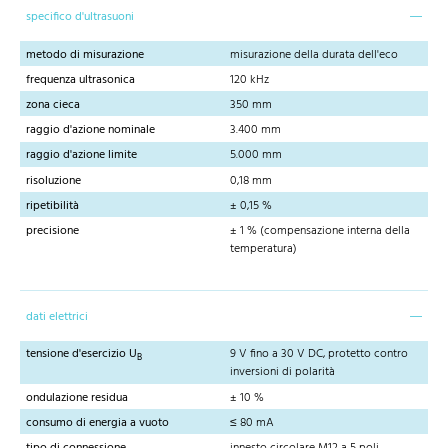
specifico d'ultrasuoni
metodo di misurazione
misurazione della durata dell'eco
frequenza ultrasonica
120 kHz
zona cieca
350 mm
raggio d'azione nominale
3.400 mm
raggio d'azione limite
5.000 mm
risoluzione
0,18 mm
ripetibilità
± 0,15 %
precisione
± 1 % (compensazione interna della
temperatura)
dati elettrici
tensione d'esercizio U
9 V fino a 30 V DC, protetto contro
B
inversioni di polarità
ondulazione residua
± 10 %
consumo di energia a vuoto
≤ 80 mA
tipo di connessione
innesto circolare M12 a 5 poli