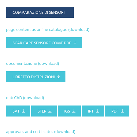
COMPARAZIONE DI SENSORI
page content as online catalogue (download)
SCARICARE SENSORE COME PDF
documentazione (download)
LIBRETTO D'ISTRUZIONI
dati CAD (download)
SAT
STEP
IGS
IPT
PDF
approvals and certificates (download)