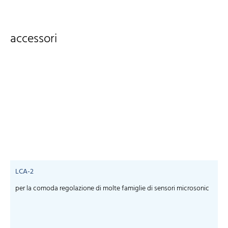
accessori
LCA-2
per la comoda regolazione di molte famiglie di sensori microsonic
S
m