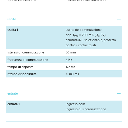
uscite
uscita 1
uscita de commutazione
pnp: I
= 200 mA (U
-2V)
max
B
chiusura/NC selezionable, protetto
contro i cortocircuiti
isteresi di commutazione
50 mm
frequenza di commutazione
4 Hz
tempo di risposta
172 ms
ritardo disponibilità
< 380 ms
entrate
entrata 1
ingresso com
ingresso di sincronizzazione