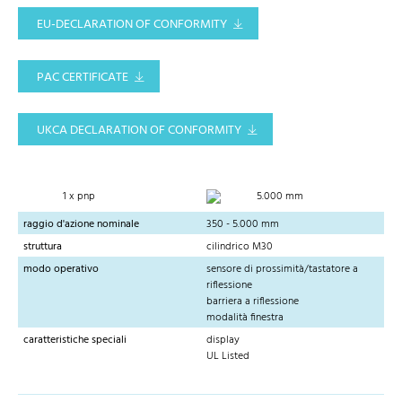
EU-DECLARATION OF CONFORMITY
PAC CERTIFICATE
UKCA DECLARATION OF CONFORMITY
1 x pnp
5.000 mm
raggio d'azione nominale
350 - 5.000 mm
struttura
cilindrico M30
modo operativo
sensore di prossimità/tastatore a
riflessione
barriera a riflessione
modalità finestra
caratteristiche speciali
display
UL Listed