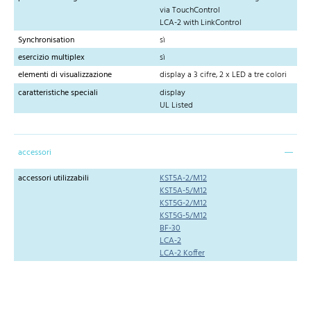
via TouchControl
LCA-2 with LinkControl
Synchronisation
sì
esercizio multiplex
sì
elementi di visualizzazione
display a 3 cifre, 2 x LED a tre colori
caratteristiche speciali
display
UL Listed
accessori
accessori utilizzabili
KST5A-2/M12
KST5A-5/M12
KST5G-2/M12
KST5G-5/M12
BF-30
LCA-2
LCA-2 Koffer