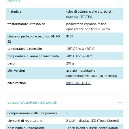
custodia
materiale
tubo di ottone, nichelato, parti in
plastica: PBT, TPU
trasformatore ultrasonico
poliuretano espanso, resine
epossidiche con fibre di vetro
classe di protezione secondo EN 60
IP 67
52
temperatura d'esercizio
-25° C fino a +70° C
temperatura di immagazzinamento
-40° C fino a +85° C
peso
210 g
altri versioni
acciaio inossidabile
connessione via cavo (su richiesta)
altre versioni
mic+340/D/TC/E
dotazione/caratteristiche speciali
compensazione della temperatura
sì
elementi di regolazione
2 tasti + display LED (TouchControl)
possibilità di regolazione
Teach-in and numeric configuration