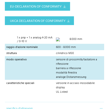
EU-DECLARATION OF CONFORMITY
UKCA DECLARATION OF CONFORMITY
1 x pnp + 1 x analog 4-20 mA
8.000 mm
/ 0-10 V
raggio d'azione nominale
600 - 8.000 mm
struttura
cilindrico M30
modo operativo
sensore di prossimità/tastatore a
riflessione
barriera a riflessione
modalità finestra
analoge Distanzmessung
caratteristiche speciali
versione in acciaio inossidabile
display
UL Listed
specifico d'ultrasuoni