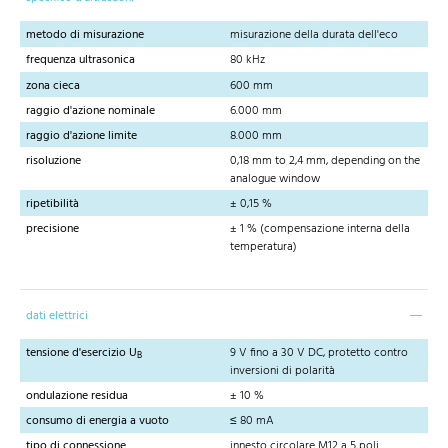
metodo di misurazione
misurazione della durata dell'eco
frequenza ultrasonica
80 kHz
zona cieca
600 mm
raggio d'azione nominale
6.000 mm
raggio d'azione limite
8.000 mm
risoluzione
0,18 mm to 2,4 mm, depending on the
analogue window
ripetibilità
± 0,15 %
precisione
± 1 % (compensazione interna della
temperatura)
dati elettrici
tensione d'esercizio U
9 V fino a 30 V DC, protetto contro
B
inversioni di polarità
ondulazione residua
± 10 %
consumo di energia a vuoto
≤ 80 mA
tipo di connessione
innesto circolare M12 a 5 poli