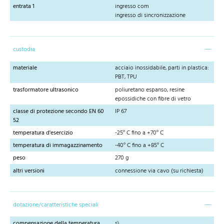
entrata 1
ingresso com
ingresso di sincronizzazione
custodia
materiale
acciaio inossidabile, parti in plastica:
PBT, TPU
trasformatore ultrasonico
poliuretano espanso, resine
epossidiche con fibre di vetro
classe di protezione secondo EN 60
IP 67
52
temperatura d'esercizio
-25° C fino a +70° C
temperatura di immagazzinamento
-40° C fino a +85° C
peso
270 g
altri versioni
connessione via cavo (su richiesta)
dotazione/caratteristiche speciali
compensazione della temperatura
sì