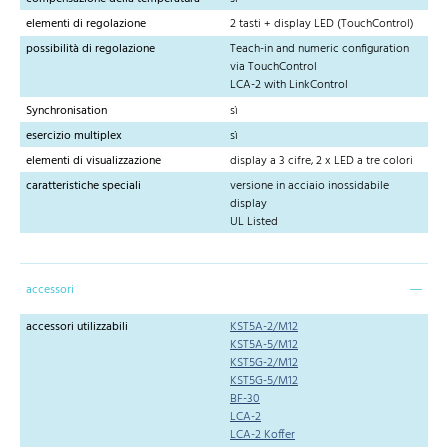
elementi di regolazione
2 tasti + display LED (TouchControl)
possibilità di regolazione
Teach-in and numeric configuration
via TouchControl
LCA-2 with LinkControl
Synchronisation
sì
esercizio multiplex
sì
elementi di visualizzazione
display a 3 cifre, 2 x LED a tre colori
caratteristiche speciali
versione in acciaio inossidabile
display
UL Listed
accessori
accessori utilizzabili
KST5A-2/M12
KST5A-5/M12
KST5G-2/M12
KST5G-5/M12
BF-30
LCA-2
LCA-2 Koffer