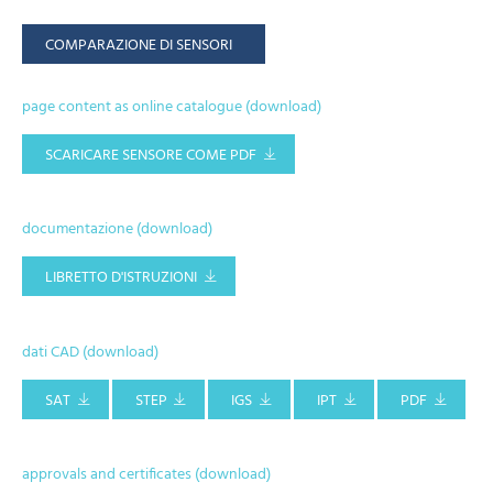
COMPARAZIONE DI SENSORI
page content as online catalogue (download)
SCARICARE SENSORE COME PDF
documentazione (download)
LIBRETTO D'ISTRUZIONI
dati CAD (download)
SAT
STEP
IGS
IPT
PDF
approvals and certificates (download)