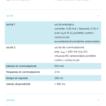
uscite
uscita 1
uscita analogica
corrente: 4-20 mA / tensione: 0-10 V
(con U
≥ 15 V), protetto contro i
B
cortocircuiti
ascendente/discendente selezionable
uscita 2
uscita de commutazione
pnp: I
= 200 mA (U
-2V)
max
B
chiusura/NC selezionable, protetto
contro i cortocircuiti
isteresi di commutazione
100 mm
frequenza di commutazione
2 Hz
tempo di risposta
240 ms
ritardo disponibilità
< 450 ms
entrate