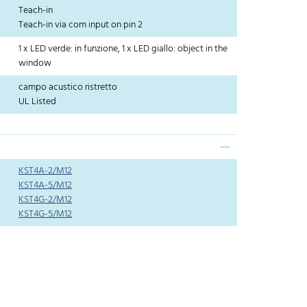
Teach-in
Teach-in via com input on pin 2
1 x LED verde: in funzione, 1 x LED giallo: object in the
window
campo acustico ristretto
UL Listed
KST4A-2/M12
KST4A-5/M12
KST4G-2/M12
KST4G-5/M12