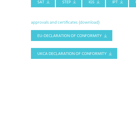
SAT
STEP
IGS
IPT
approvals and certificates (download)
EU-DECLARATION OF CONFORMITY
UKCA DECLARATION OF CONFORMITY