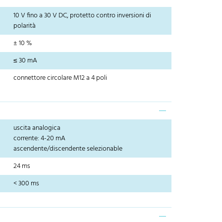
10 V fino a 30 V DC, protetto contro inversioni di
polarità
± 10 %
≤ 30 mA
connettore circolare M12 a 4 poli
uscita analogica
corrente: 4-20 mA
ascendente/discendente selezionable
24 ms
< 300 ms