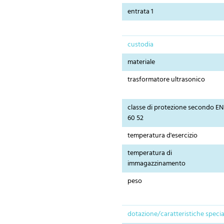
entrata 1
custodia
materiale
trasformatore ultrasonico
classe di protezione secondo EN
60 52
temperatura d'esercizio
temperatura di
immagazzinamento
peso
dotazione/caratteristiche specia