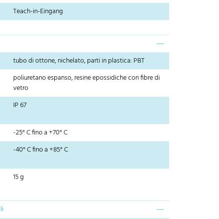
Teach-in-Eingang
tubo di ottone, nichelato, parti in plastica: PBT
poliuretano espanso, resine epossidiche con fibre di
vetro
IP 67
-25° C fino a +70° C
-40° C fino a +85° C
15 g
li