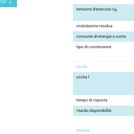
PDF
tensione d'esercizio U
B
ondulazione residua
consumo di energia a vuoto
tipo di connessione
uscite
uscita 1
tempo di risposta
ritardo disponibilità
entrate