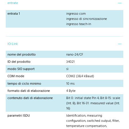
entrate
entrata 1
ingresso com
ingresso di sincronizzazione
ingresso teach-in
IO-Link
nome del prodotto
nano-24/CF
ID del prodotto
34021
modo SIO support
sì
COM mode
COM2 (38,4 kBaud)
tempo di ciclo minimo
10 ms
formato dati di elaborazione
4 Byte
contenuto dati di elaborazione
Bit 0: initial state Pin 4; Bit 8-15: scale
(Int. 8); Bit 16-31: measured value (Int.
16)
parametri ISDU
Identification, measuring
configuration, switched output, filter,
temperature compensation,