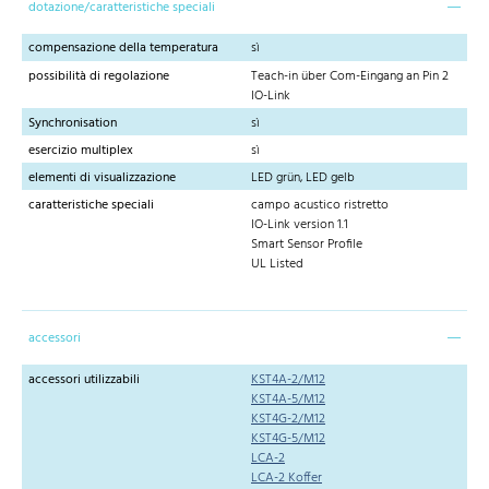
dotazione/caratteristiche speciali
compensazione della temperatura
sì
possibilità di regolazione
Teach-in über Com-Eingang an Pin 2
IO-Link
Synchronisation
sì
esercizio multiplex
sì
elementi di visualizzazione
LED grün, LED gelb
caratteristiche speciali
campo acustico ristretto
IO-Link version 1.1
Smart Sensor Profile
UL Listed
accessori
accessori utilizzabili
KST4A-2/M12
KST4A-5/M12
KST4G-2/M12
KST4G-5/M12
LCA-2
LCA-2 Koffer