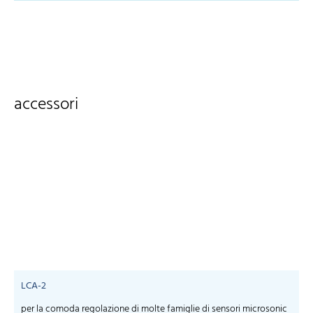
accessori
LCA-2
per la comoda regolazione di molte famiglie di sensori microsonic
S