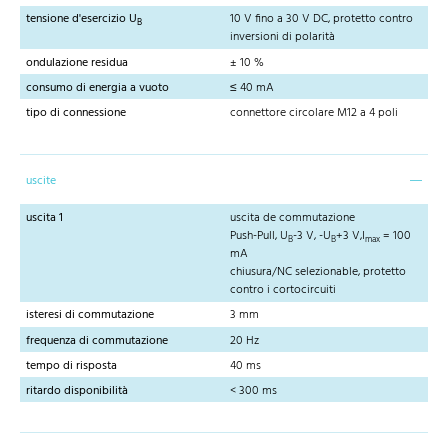
tensione d'esercizio U
10 V fino a 30 V DC, protetto contro
B
inversioni di polarità
ondulazione residua
± 10 %
consumo di energia a vuoto
≤ 40 mA
tipo di connessione
connettore circolare M12 a 4 poli
uscite
uscita 1
uscita de commutazione
Push-Pull, U
-3 V, -U
+3 V,I
= 100
B
B
max
mA
chiusura/NC selezionable, protetto
contro i cortocircuiti
isteresi di commutazione
3 mm
frequenza di commutazione
20 Hz
tempo di risposta
40 ms
ritardo disponibilità
< 300 ms