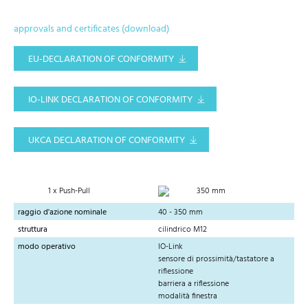
approvals and certificates (download)
EU-DECLARATION OF CONFORMITY
IO-LINK DECLARATION OF CONFORMITY
UKCA DECLARATION OF CONFORMITY
1 x Push-Pull
350 mm
raggio d'azione nominale
40 - 350 mm
struttura
cilindrico M12
modo operativo
IO-Link
sensore di prossimità/tastatore a
riflessione
barriera a riflessione
modalità finestra