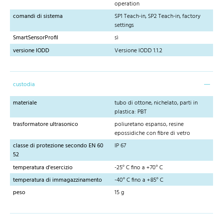
operation
comandi di sistema
SP1 Teach-in, SP2 Teach-in, factory
settings
SmartSensorProfil
sì
versione IODD
Versione IODD 1.1.2
custodia
materiale
tubo di ottone, nichelato, parti in
plastica: PBT
trasformatore ultrasonico
poliuretano espanso, resine
epossidiche con fibre di vetro
classe di protezione secondo EN 60
IP 67
52
temperatura d'esercizio
-25° C fino a +70° C
temperatura di immagazzinamento
-40° C fino a +85° C
peso
15 g