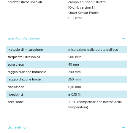
caratteristiche speciali
campo acustico ristretto
IO-Link version 1.1
Smart Sensor Profile
UL Listed
specifico d'ultrasuoni
metodo di misurazione
misurazione della durata dell'eco
frequenza ultrasonica
500 kHz
zona cieca
40 mm
raggio d'azione nominale
240 mm
raggio d'azione limite
350 mm
risoluzione
0,10 mm
ripetibilità
± 0,15 %
precisione
± 1 % (compensazione interna della
temperatura)
dati elettrici