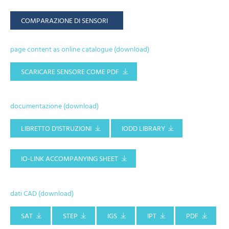
COMPARAZIONE DI SENSORI
page content as online catalogue (download)
SCARICARE SENSORE COME PDF
documentazione (download)
LIBRETTO D'ISTRUZIONI
IODD LIBRARY
IO-LINK ACCOMPANYING SHEET
dati CAD (download)
SAT
STEP
IGS
IPT
PDF