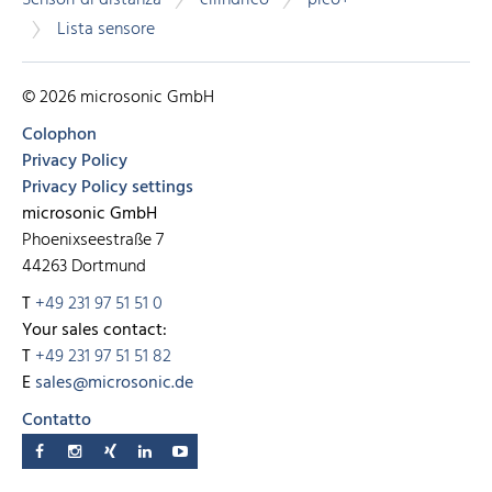
Sensori di distanza
cilindrico
pico+
Lista sensore
© 2026 microsonic GmbH
Colophon
Privacy Policy
Privacy Policy settings
microsonic GmbH
Phoenixseestraße 7
44263 Dortmund
T
+49 231 97 51 51 0
Your sales contact:
T
+49 231 97 51 51 82
E
sales@microsonic.de
Contatto