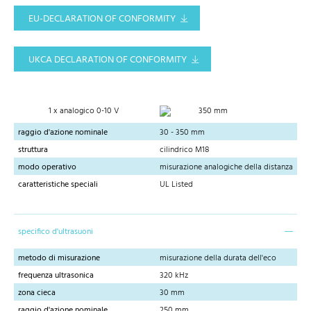
EU-DECLARATION OF CONFORMITY
UKCA DECLARATION OF CONFORMITY
1 x analogico 0-10 V
350 mm
raggio d'azione nominale
30 - 350 mm
struttura
cilindrico M18
modo operativo
misurazione analogiche della distanza
caratteristiche speciali
UL Listed
specifico d'ultrasuoni
metodo di misurazione
misurazione della durata dell'eco
frequenza ultrasonica
320 kHz
zona cieca
30 mm
raggio d'azione nominale
250 mm