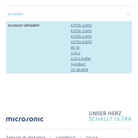
accessori
accessori utilizzabili
KST5A-2/M12
KST5A-5/M12
KST5G-2/M12
KST5G-5/M12
BF-18
LCA-2
LCA-2 Koffer
SyncBox1
UF-90/M18
UNSER HERZ
SCHALLT ULTRA