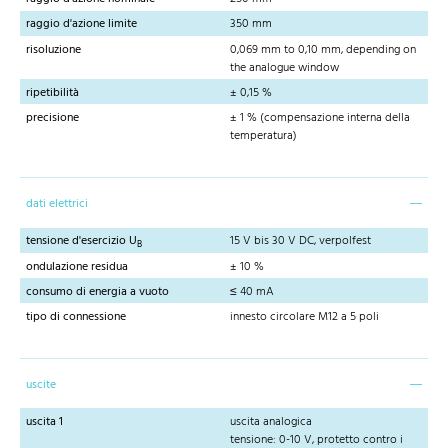
raggio d'azione limite
350 mm
risoluzione
0,069 mm to 0,10 mm, depending on
the analogue window
ripetibilità
± 0,15 %
precisione
± 1 % (compensazione interna della
temperatura)
dati elettrici
tensione d'esercizio U
15 V bis 30 V DC, verpolfest
B
ondulazione residua
± 10 %
consumo di energia a vuoto
≤ 40 mA
tipo di connessione
innesto circolare M12 a 5 poli
uscite
uscita 1
uscita analogica
tensione: 0-10 V, protetto contro i