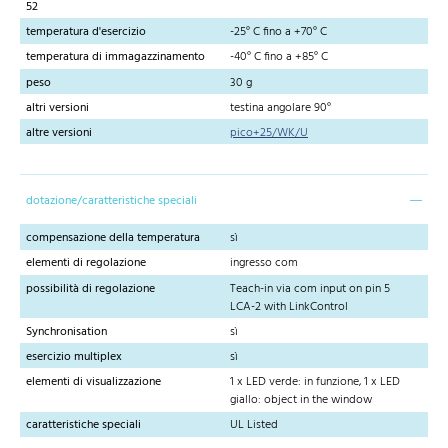
52
temperatura d'esercizio
-25° C fino a +70° C
temperatura di immagazzinamento
-40° C fino a +85° C
peso
30 g
altri versioni
testina angolare 90°
altre versioni
pico+25/WK/U
dotazione/caratteristiche speciali
compensazione della temperatura
sì
elementi di regolazione
ingresso com
possibilità di regolazione
Teach-in via com input on pin 5
LCA-2 with LinkControl
Synchronisation
sì
esercizio multiplex
sì
elementi di visualizzazione
1 x LED verde: in funzione, 1 x LED
giallo: object in the window
caratteristiche speciali
UL Listed