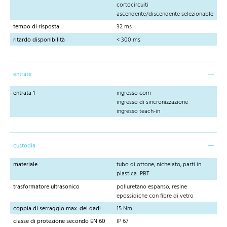
cortocircuiti
ascendente/discendente selezionable
tempo di risposta
32 ms
ritardo disponibilità
< 300 ms
entrate
entrata 1
ingresso com
ingresso di sincronizzazione
ingresso teach-in
custodia
materiale
tubo di ottone, nichelato, parti in
plastica: PBT
trasformatore ultrasonico
poliuretano espanso, resine
epossidiche con fibre di vetro
coppia di serraggio max. dei dadi
15 Nm
classe di protezione secondo EN 60
IP 67