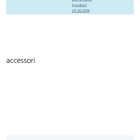
SyncBox1
UF-90/M18
accessori