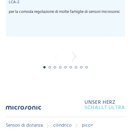
LCA-2
per la comoda regolazione di molte famiglie di sensori microsonic
S
m
-
UNSER HERZ
SCHALLT ULTRA
Sensori di distanza
cilindrico
pico+