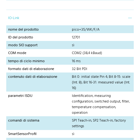
IO-Link
nome del prodotto
pico+35/WK/F/A
ID del prodotto
12701
modo SIO support
sì
COM mode
COM2 (38,4 kBaud)
tempo di ciclo minimo
16 ms
formato dati di elaborazione
32 Bit PDI
contenuto dati di elaborazione
Bit 0: initial state Pin 4; Bit 8-15: scale
(Int. 8); Bit 16-31: measured value (Int.
16)
parametri ISDU
Identification, measuring
configuration, switched output, filter,
temperature compensation,
operation
comandi di sistema
SP1 Teach-in, SP2 Teach-in, factory
settings
SmartSensorProfil
sì