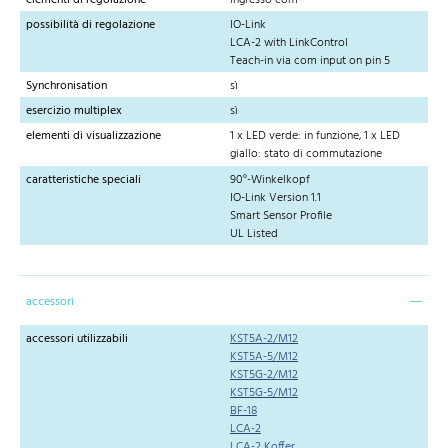
possibilità di regolazione
IO-Link
LCA-2 with LinkControl
Teach-in via com input on pin 5
Synchronisation
sì
esercizio multiplex
sì
elementi di visualizzazione
1 x LED verde: in funzione, 1 x LED
giallo: stato di commutazione
caratteristiche speciali
90°-Winkelkopf
IO-Link Version 1.1
Smart Sensor Profile
UL Listed
accessori
accessori utilizzabili
KST5A-2/M12
KST5A-5/M12
KST5G-2/M12
KST5G-5/M12
BF-18
LCA-2
LCA-2 Koffer