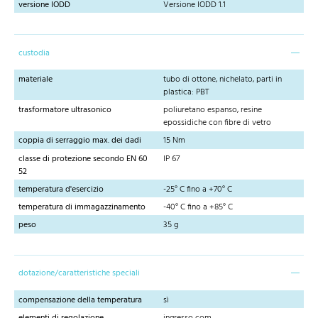
versione IODD
Versione IODD 1.1
custodia
materiale
tubo di ottone, nichelato, parti in
plastica: PBT
trasformatore ultrasonico
poliuretano espanso, resine
epossidiche con fibre di vetro
coppia di serraggio max. dei dadi
15 Nm
classe di protezione secondo EN 60
IP 67
52
temperatura d'esercizio
-25° C fino a +70° C
temperatura di immagazzinamento
-40° C fino a +85° C
peso
35 g
dotazione/caratteristiche speciali
compensazione della temperatura
sì
elementi di regolazione
ingresso com