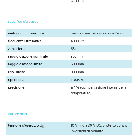
UL Listed
specifico d'ultrasuoni
metodo di misurazione
misurazione della durata dell'eco
frequenza ultrasonica
400 kHz
zona cieca
65 mm
raggio d'azione nominale
350 mm
raggio d'azione limite
600 mm
risoluzione
0,10 mm
ripetibilità
± 0,15 %
precisione
± 1 % (compensazione interna della
temperatura)
dati elettrici
tensione d'esercizio U
10 V fino a 30 V DC, protetto contro
B
inversioni di polarità