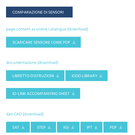
COMPARAZIONE DI SENSORI
page content as online catalogue (download)
SCARICARE SENSORE COME PDF
documentazione (download)
LIBRETTO D'ISTRUZIONI
IODD LIBRARY
IO-LINK ACCOMPANYING SHEET
dati CAD (download)
SAT
STEP
IGS
IPT
PDF