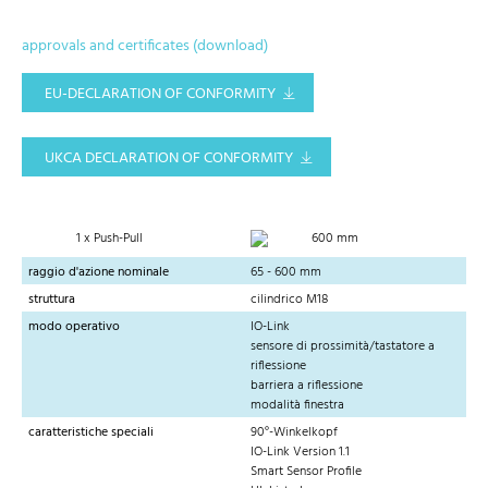
approvals and certificates (download)
EU-DECLARATION OF CONFORMITY
UKCA DECLARATION OF CONFORMITY
1 x Push-Pull
600 mm
raggio d'azione nominale
65 - 600 mm
struttura
cilindrico M18
modo operativo
IO-Link
sensore di prossimità/tastatore a
riflessione
barriera a riflessione
modalità finestra
caratteristiche speciali
90°-Winkelkopf
IO-Link Version 1.1
Smart Sensor Profile