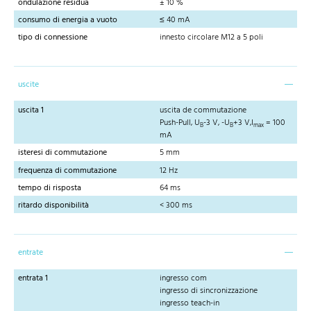
ondulazione residua
± 10 %
consumo di energia a vuoto
≤ 40 mA
tipo di connessione
innesto circolare M12 a 5 poli
uscite
uscita 1
uscita de commutazione
Push-Pull, U
-3 V, -U
+3 V,I
= 100
B
B
max
mA
isteresi di commutazione
5 mm
frequenza di commutazione
12 Hz
tempo di risposta
64 ms
ritardo disponibilità
< 300 ms
entrate
entrata 1
ingresso com
ingresso di sincronizzazione
ingresso teach-in