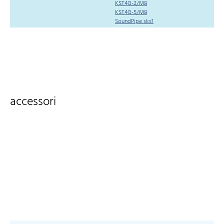
KST4G-2/M8
KST4G-5/M8
SoundPipe sks1
accessori