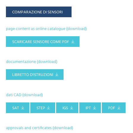
COMPARAZIONE DI SENSORI
page content as online catalogue (download)
SCARICARE SENSORE COME PDF
documentazione (download)
LIBRETTO D'ISTRUZIONI
dati CAD (download)
SAT
STEP
IGS
IPT
PDF
approvals and certificates (download)