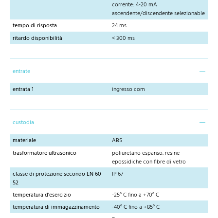
corrente: 4-20 mA
ascendente/discendente selezionable
tempo di risposta
24 ms
ritardo disponibilità
< 300 ms
entrate
entrata 1
ingresso com
custodia
materiale
ABS
trasformatore ultrasonico
poliuretano espanso, resine
epossidiche con fibre di vetro
classe di protezione secondo EN 60
IP 67
52
temperatura d'esercizio
-25° C fino a +70° C
temperatura di immagazzinamento
-40° C fino a +85° C