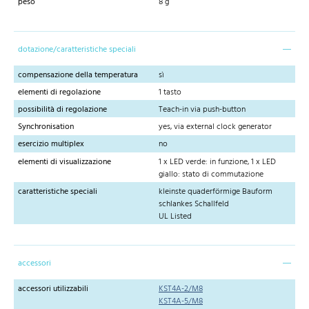
peso
8 g
dotazione/caratteristiche speciali
compensazione della temperatura
sì
elementi di regolazione
1 tasto
possibilità di regolazione
Teach-in via push-button
Synchronisation
yes, via external clock generator
esercizio multiplex
no
elementi di visualizzazione
1 x LED verde: in funzione, 1 x LED
giallo: stato di commutazione
caratteristiche speciali
kleinste quaderförmige Bauform
schlankes Schallfeld
UL Listed
accessori
accessori utilizzabili
KST4A-2/M8
KST4A-5/M8