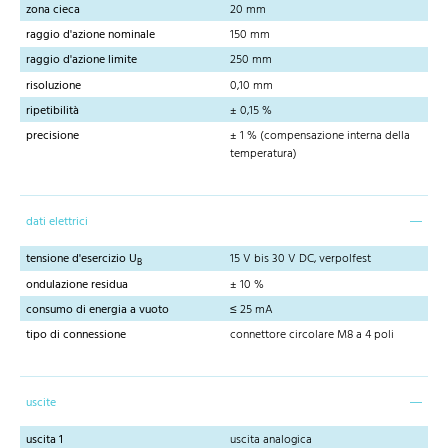
zona cieca
20 mm
raggio d'azione nominale
150 mm
raggio d'azione limite
250 mm
risoluzione
0,10 mm
ripetibilità
± 0,15 %
precisione
± 1 % (compensazione interna della
temperatura)
dati elettrici
tensione d'esercizio U
15 V bis 30 V DC, verpolfest
B
ondulazione residua
± 10 %
consumo di energia a vuoto
≤ 25 mA
tipo di connessione
connettore circolare M8 a 4 poli
uscite
uscita 1
uscita analogica