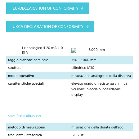
EU-DECLARATION OF CONFORMITY
UKCA DECLARATION OF CONFORMITY
1 x analogico 4-20 mA + 0-
5.000 mm
10 V
raggio d'azione nominale
350 - 5.000 mm
struttura
cilindrico M30
modo operativo
misurazione analogiche della distanza
caratteristiche speciali
elevato grado di resistenza chimica
versione in acciaio inossidabile
display
specifico d'ultrasuoni
metodo di misurazione
misurazione della durata dell'eco
frequenza ultrasonica
120 kHz