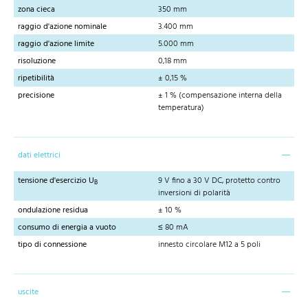
zona cieca
350 mm
raggio d'azione nominale
3.400 mm
raggio d'azione limite
5.000 mm
risoluzione
0,18 mm
ripetibilità
± 0,15 %
precisione
± 1 % (compensazione interna della
temperatura)
dati elettrici
tensione d'esercizio U
9 V fino a 30 V DC, protetto contro
B
inversioni di polarità
ondulazione residua
± 10 %
consumo di energia a vuoto
≤ 80 mA
tipo di connessione
innesto circolare M12 a 5 poli
uscite