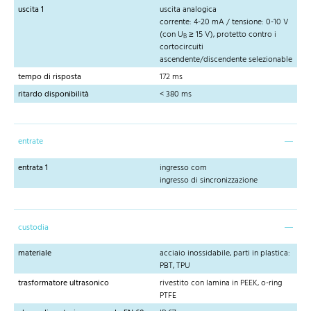
uscita 1
uscita analogica
corrente: 4-20 mA / tensione: 0-10 V
(con U
≥ 15 V), protetto contro i
B
cortocircuiti
ascendente/discendente selezionable
tempo di risposta
172 ms
ritardo disponibilità
< 380 ms
entrate
entrata 1
ingresso com
ingresso di sincronizzazione
custodia
materiale
acciaio inossidabile, parti in plastica:
PBT, TPU
trasformatore ultrasonico
rivestito con lamina in PEEK, o-ring
PTFE