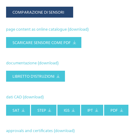
COMPARAZIONE DI SENSORI
page content as online catalogue (download)
SCARICARE SENSORE COME PDF
documentazione (download)
LIBRETTO D'ISTRUZIONI
dati CAD (download)
SAT
STEP
IGS
IPT
PDF
approvals and certificates (download)