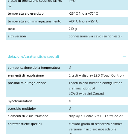
classe di protezione secondo EN 60
IP 67
52
temperatura d'esercizio
-25° C fino a +70° C
temperatura di immagazzinamento
-40° C fino a +85° C
peso
210 g
altri versioni
connessione via cavo (su richiesta)
dotazione/caratteristiche speciali
compensazione della temperatura
sì
elementi di regolazione
2 tasti + display LED (TouchControl)
possibilità di regolazione
Teach-in and numeric configuration
via TouchControl
LCA-2 with LinkControl
Synchronisation
sì
esercizio multiplex
sì
elementi di visualizzazione
display a 3 cifre, 2 x LED a tre colori
caratteristiche speciali
elevato grado di resistenza chimica
versione in acciaio inossidabile