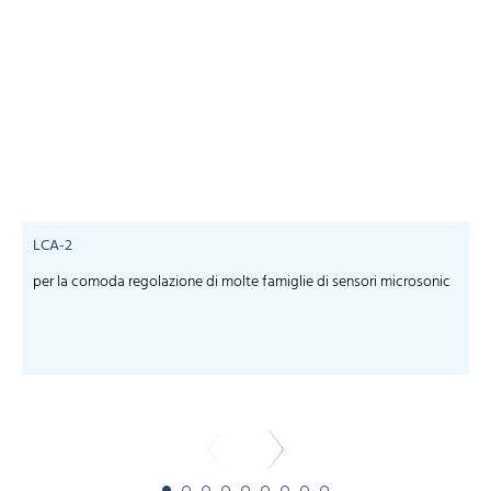
LCA-2
per la comoda regolazione di molte famiglie di sensori microsonic
S
m
-