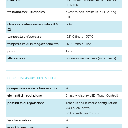
PBT, TPU
trasformatore ultrasonico
rivestito con lamina in PEEK, o-ring
PTFE
classe di protezione secondo EN 60
IP 67
52
temperatura d'esercizio
-25° C fino a +70° C
temperatura di immagazzinamento
-40° C fino a +85° C
peso
150 g
altri versioni
connessione via cavo (su richiesta)
dotazione/caratteristiche speciali
compensazione della temperatura
sì
elementi di regolazione
2 tasti + display LED (TouchControl)
possibilità di regolazione
Teach-in and numeric configuration
via TouchControl
LCA-2 with LinkControl
Synchronisation
sì
esercizio multiplex
sì