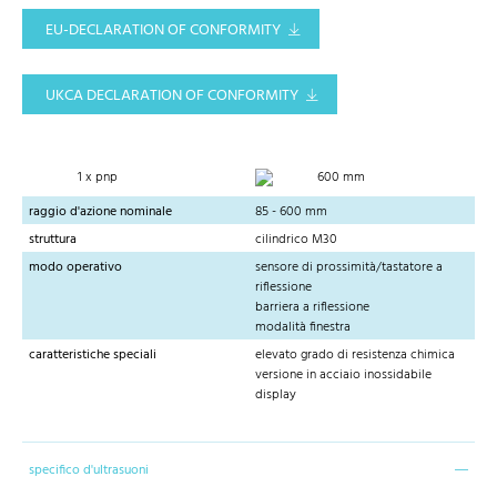
EU-DECLARATION OF CONFORMITY
UKCA DECLARATION OF CONFORMITY
1 x pnp
600 mm
raggio d'azione nominale
85 - 600 mm
struttura
cilindrico M30
modo operativo
sensore di prossimità/tastatore a
riflessione
barriera a riflessione
modalità finestra
caratteristiche speciali
elevato grado di resistenza chimica
versione in acciaio inossidabile
display
specifico d'ultrasuoni