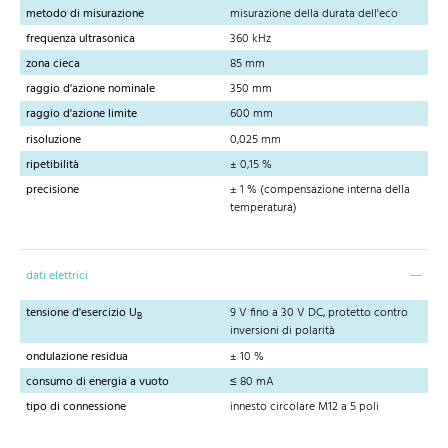
metodo di misurazione
misurazione della durata dell'eco
frequenza ultrasonica
360 kHz
zona cieca
85 mm
raggio d'azione nominale
350 mm
raggio d'azione limite
600 mm
risoluzione
0,025 mm
ripetibilità
± 0,15 %
precisione
± 1 % (compensazione interna della
temperatura)
dati elettrici
tensione d'esercizio U
9 V fino a 30 V DC, protetto contro
B
inversioni di polarità
ondulazione residua
± 10 %
consumo di energia a vuoto
≤ 80 mA
tipo di connessione
innesto circolare M12 a 5 poli