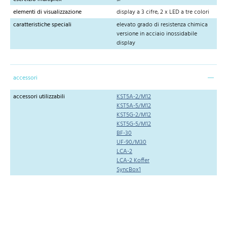
elementi di visualizzazione
display a 3 cifre, 2 x LED a tre colori
caratteristiche speciali
elevato grado di resistenza chimica
versione in acciaio inossidabile
display
accessori
accessori utilizzabili
KST5A-2/M12
KST5A-5/M12
KST5G-2/M12
KST5G-5/M12
BF-30
UF-90/M30
LCA-2
LCA-2 Koffer
SyncBox1