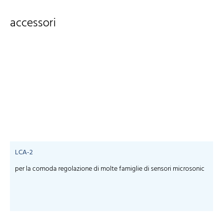
accessori
LCA-2
per la comoda regolazione di molte famiglie di sensori microsonic
S
m
-