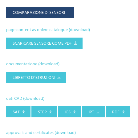
COMPARAZIONE DI SENSORI
page content as online catalogue (download)
SCARICARE SENSORE COME PDF
documentazione (download)
LIBRETTO D'ISTRUZIONI
dati CAD (download)
SAT
STEP
IGS
IPT
PDF
approvals and certificates (download)