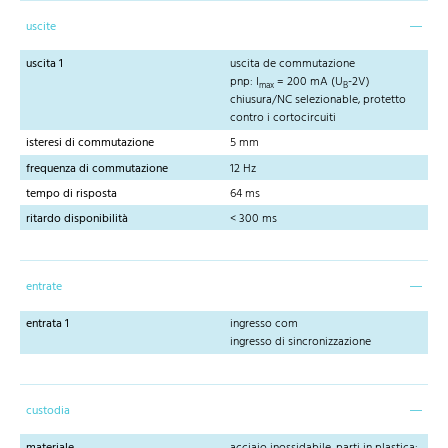
uscite
uscita 1
uscita de commutazione
pnp: I
= 200 mA (U
-2V)
max
B
chiusura/NC selezionable, protetto
contro i cortocircuiti
isteresi di commutazione
5 mm
frequenza di commutazione
12 Hz
tempo di risposta
64 ms
ritardo disponibilità
< 300 ms
entrate
entrata 1
ingresso com
ingresso di sincronizzazione
custodia
materiale
acciaio inossidabile, parti in plastica: