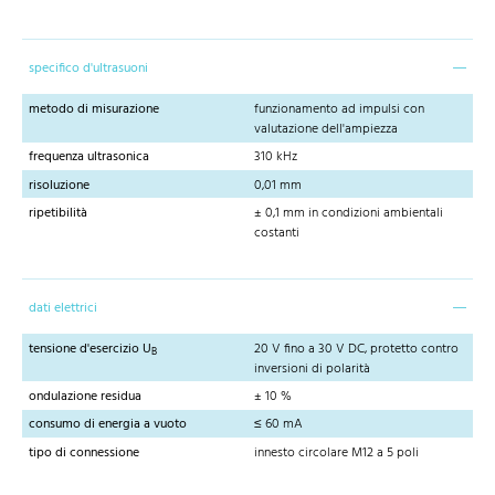
specifico d'ultrasuoni
metodo di misurazione
funzionamento ad impulsi con
valutazione dell'ampiezza
frequenza ultrasonica
310 kHz
risoluzione
0,01 mm
ripetibilità
± 0,1 mm in condizioni ambientali
costanti
dati elettrici
tensione d'esercizio U
20 V fino a 30 V DC, protetto contro
B
inversioni di polarità
ondulazione residua
± 10 %
consumo di energia a vuoto
≤ 60 mA
tipo di connessione
innesto circolare M12 a 5 poli