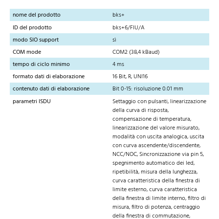
nome del prodotto
bks+
ID del prodotto
bks+6/FIU/A
modo SIO support
sì
COM mode
COM2 (38,4 kBaud)
tempo di ciclo minimo
4 ms
formato dati di elaborazione
16 Bit, R, UNI16
contenuto dati di elaborazione
Bit 0-15: risoluzione 0.01 mm
parametri ISDU
Settaggio con pulsanti, linearizzazione
della curva di risposta,
compensazione di temperatura,
linearizzazione del valore misurato,
modalità con uscita analogica, uscita
con curva ascendente/discendente,
NCC/NOC, Sincronizzazione via pin 5,
spegnimento automatico dei led,
ripetibilità, misura della lunghezza,
curva caratteristica della finestra di
limite esterno, curva caratteristica
della finestra di limite interno, filtro di
misura, filtro di potenza, centraggio
della finestra di commutazione,