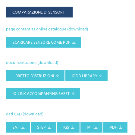
COMPARAZIONE DI SENSORI
page content as online catalogue (download)
SCARICARE SENSORE COME PDF
documentazione (download)
LIBRETTO D'ISTRUZIONI
IODD LIBRARY
IO-LINK ACCOMPANYING SHEET
dati CAD (download)
SAT
STEP
IGS
IPT
PDF