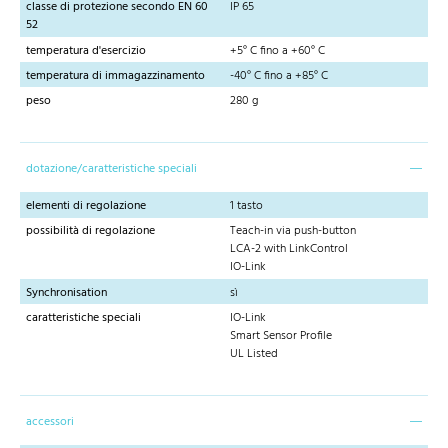
classe di protezione secondo EN 60
IP 65
52
temperatura d'esercizio
+5° C fino a +60° C
temperatura di immagazzinamento
-40° C fino a +85° C
peso
280 g
dotazione/caratteristiche speciali
elementi di regolazione
1 tasto
possibilità di regolazione
Teach-in via push-button
LCA-2 with LinkControl
IO-Link
Synchronisation
sì
caratteristiche speciali
IO-Link
Smart Sensor Profile
UL Listed
accessori