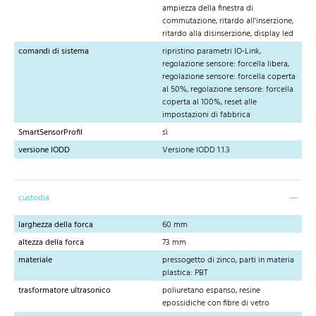
ampiezza della finestra di
commutazione, ritardo all'inserzione,
ritardo alla disinserzione, display led
comandi di sistema
ripristino parametri IO-Link,
regolazione sensore: forcella libera,
regolazione sensore: forcella coperta
al 50%, regolazione sensore: forcella
coperta al 100%, reset alle
impostazioni di fabbrica
SmartSensorProfil
sì
versione IODD
Versione IODD 1.1.3
custodia
larghezza della forca
60 mm
altezza della forca
73 mm
materiale
pressogetto di zinco, parti in materia
plastica: PBT
trasformatore ultrasonico
poliuretano espanso, resine
epossidiche con fibre di vetro