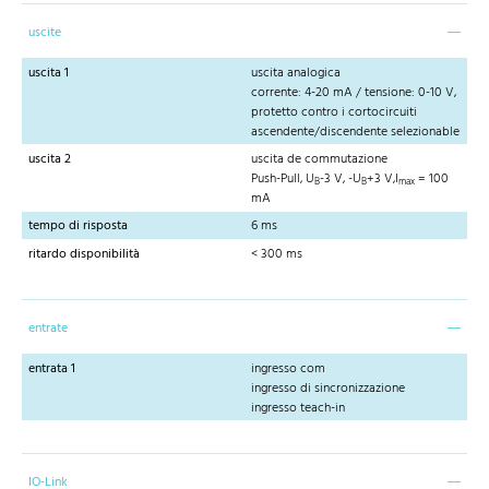
uscite
uscita 1
uscita analogica
corrente: 4-20 mA / tensione: 0-10 V,
protetto contro i cortocircuiti
ascendente/discendente selezionable
uscita 2
uscita de commutazione
Push-Pull, U
-3 V, -U
+3 V,I
= 100
B
B
max
mA
tempo di risposta
6 ms
ritardo disponibilità
< 300 ms
entrate
entrata 1
ingresso com
ingresso di sincronizzazione
ingresso teach-in
IO-Link