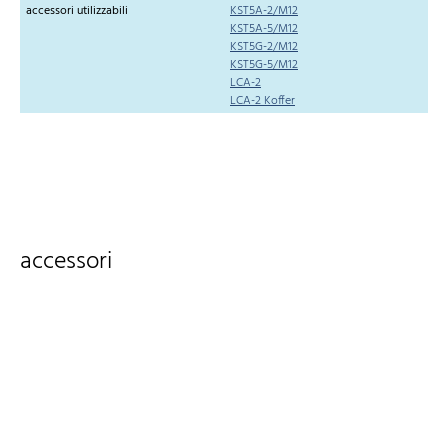
accessori utilizzabili
KST5A-2/M12
KST5A-5/M12
KST5G-2/M12
KST5G-5/M12
LCA-2
LCA-2 Koffer
accessori