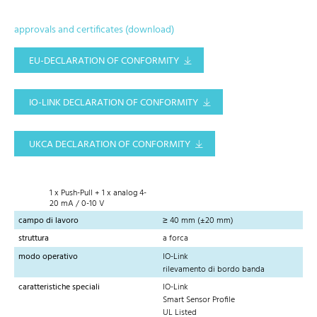
approvals and certificates (download)
EU-DECLARATION OF CONFORMITY
IO-LINK DECLARATION OF CONFORMITY
UKCA DECLARATION OF CONFORMITY
1 x Push-Pull + 1 x analog 4-
20 mA / 0-10 V
campo di lavoro
≥ 40 mm (±20 mm)
struttura
a forca
modo operativo
IO-Link
rilevamento di bordo banda
caratteristiche speciali
IO-Link
Smart Sensor Profile
UL Listed