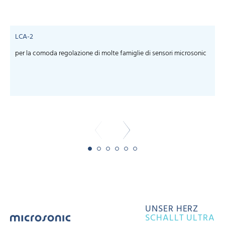
LCA-2
per la comoda regolazione di molte famiglie di sensori microsonic
S
m
-
UNSER HERZ
SCHALLT ULTRA