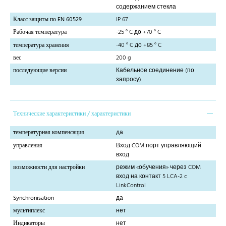
содержанием стекла
Класс защиты по EN 60529
IP 67
Рабочая температура
-25 ° C до +70 ° C
температура хранения
-40 ° C до +85 ° C
вес
200 g
последующие версии
Кабельное соединение (по
запросу)
Технические характеристики / характеристики
температурная компенсация
да
управления
Вход COM порт управляющий
вход
возможности для настройки
режим «обучения» через COM
вход на контакт 5 LCA-2 c
LinkControl
Synchronisation
да
мультиплекс
нет
Индикаторы
нет