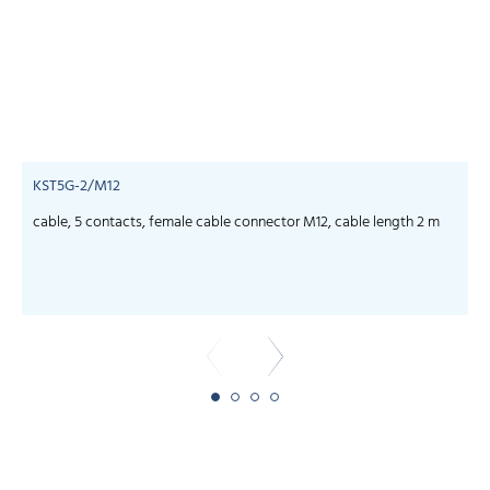
KST5G-2/M12
cable, 5 contacts, female cable connector M12, cable length 2 m
c