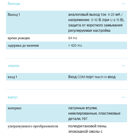
Выходы
Выход 1
аналоговый выход ток: 4-20 мА /
напряжение: 0-10 В (при U ≥ 15 В),
защита от короткого замыкания
регулируемая настройка
время реакции
64 ms
задержка до наличия
< 420 ms
затраты
вход 1
Вход COM порт teach-in вход
корпус
материал
латунные втулки,
никелированные, пластиковые
детали, PBT
ультразвукового преобразователя
полиуретановой пены,
эпоксидной смолы с