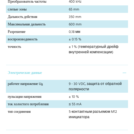
Преобразователь частоты
400 kHz
слепые зоны
65 mm
Дальность действия
350 mm
Максимальная дальность
600 mm
Разрешение
0,18 мм
воспроизводимость
± 0.15 %
точность
± 1 % (температурный дрейф
внутренней компенсации)
Электрические данные
рабочее напряжение U
9 - 30 VDC, защита от обратной
B
полярности
пульсации напряжения
± 10 %
ток холостого потребления
≤ 55 mA
тип соединения
5-контактным разъемом M12
инициатора