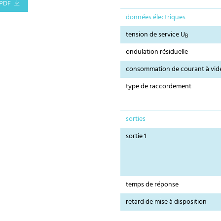
PDF
données électriques
tension de service U
B
ondulation résiduelle
consommation de courant à vid
type de raccordement
sorties
sortie 1
temps de réponse
retard de mise à disposition