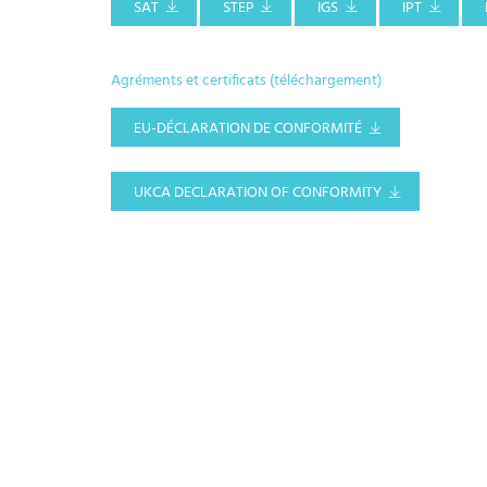
SAT
STEP
IGS
IPT
Agréments et certificats (téléchargement)
EU-DÉCLARATION DE CONFORMITÉ
UKCA DECLARATION OF CONFORMITY