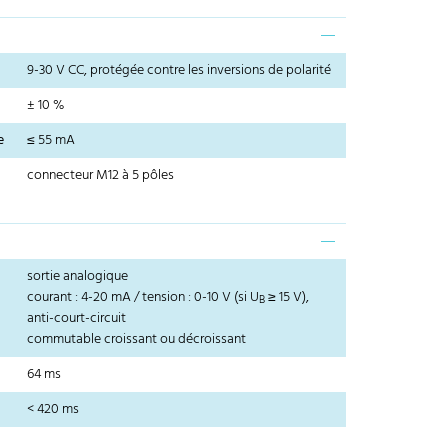
9-30 V CC, protégée contre les inversions de polarité
± 10 %
e
≤ 55 mA
connecteur M12 à 5 pôles
sortie analogique
courant : 4-20 mA / tension : 0-10 V (si U
≥ 15 V),
B
anti-court-circuit
commutable croissant ou décroissant
64 ms
< 420 ms