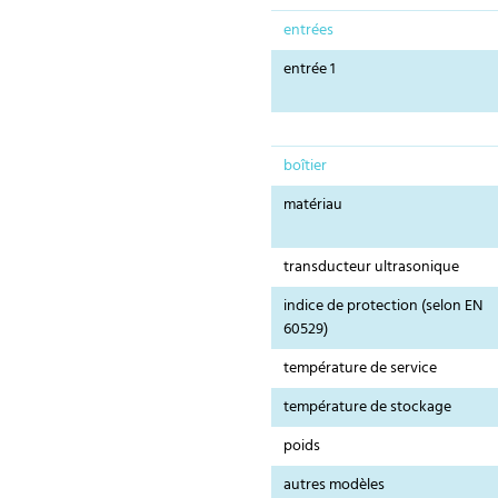
entrées
entrée 1
boîtier
matériau
transducteur ultrasonique
indice de protection (selon EN
60529)
température de service
température de stockage
poids
autres modèles