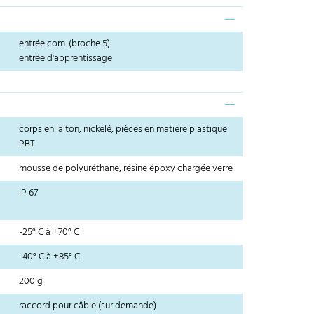
entrée com. (broche 5)
entrée d'apprentissage
corps en laiton, nickelé, pièces en matière plastique
PBT
mousse de polyuréthane, résine époxy chargée verre
IP 67
-25° C à +70° C
-40° C à +85° C
200 g
raccord pour câble (sur demande)