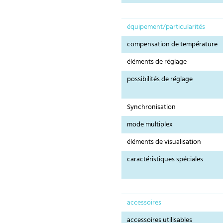
équipement/particularités
compensation de température
éléments de réglage
possibilités de réglage
Synchronisation
mode multiplex
éléments de visualisation
caractéristiques spéciales
accessoires
accessoires utilisables