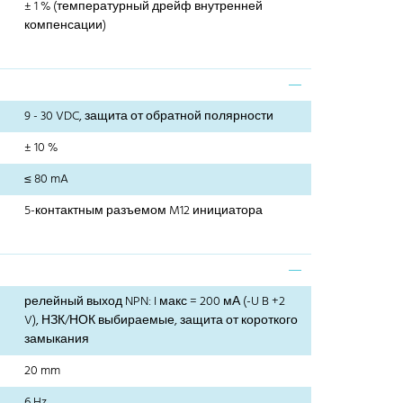
± 1 % (температурный дрейф внутренней
компенсации)
9 - 30 VDC, защита от обратной полярности
± 10 %
≤ 80 mA
5-контактным разъемом M12 инициатора
релейный выход NPN: I макс = 200 мА (-U B +2
V), НЗК/НОК выбираемые, защита от короткого
замыкания
20 mm
6 Hz