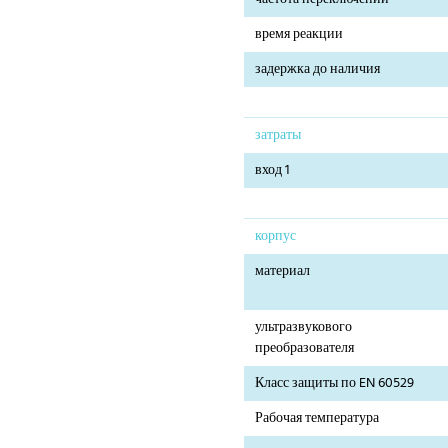
время реакции
задержка до наличия
затраты
вход 1
корпус
материал
ультразвукового
преобразователя
Класс защиты по EN 60529
Рабочая температура