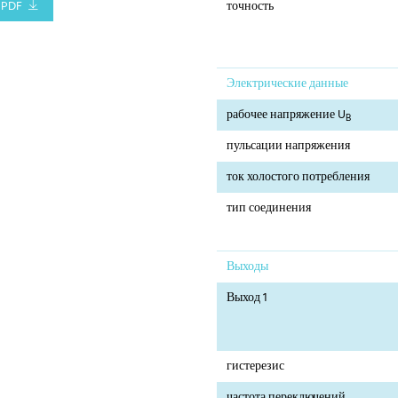
PDF
точность
Электрические данные
рабочее напряжение U
B
пульсации напряжения
ток холостого потребления
тип соединения
Выходы
Выход 1
гистерезис
частота переключений