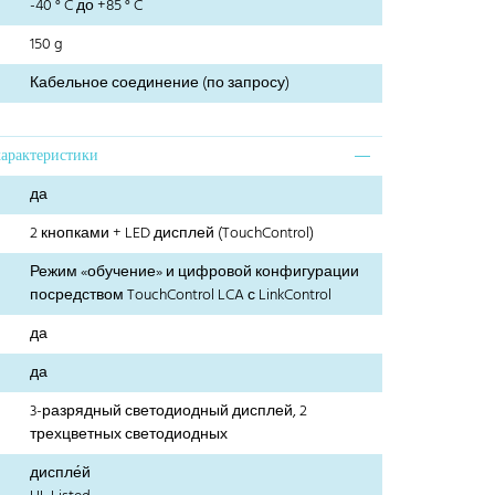
-40 ° C до +85 ° C
150 g
Кабельное соединение (по запросу)
характеристики
да
2 кнопками + LED дисплей (TouchControl)
Режим «обучение» и цифровой конфигурации
посредством TouchControl LCA с LinkControl
да
да
3-разрядный светодиодный дисплей, 2
трехцветных светодиодных
диспле́й