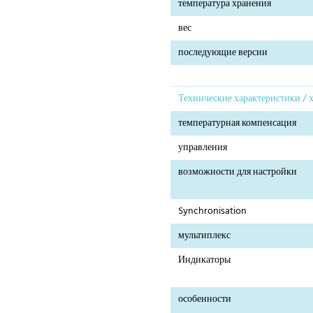
температура хранения
вес
последующие версии
Технические характеристики / 
температурная компенсация
управления
возможности для настройки
Synchronisation
мультиплекс
Индикаторы
особенности