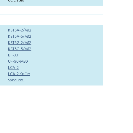
UL Listed
KST5A-2/M12
KST5A-5/M12
KST5G-2/M12
KST5G-5/M12
BF-30
UF-90/M30
LCA-2
LCA-2 Koffer
SyncBox1