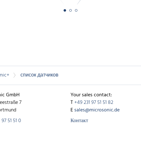
mic+
список датчиков
nic GmbH
Your sales contact:
eestraße 7
T
+49 231 97 51 51 82
ortmund
E
sales@microsonic.de
 97 51 51 0
Контакт