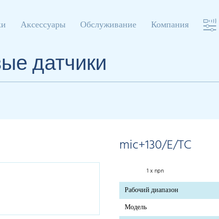
ки
Аксессуары
Обслуживание
Компания
вые датчики
mic+130/E/TC
1 x npn
Рабочий диапазон
Модель