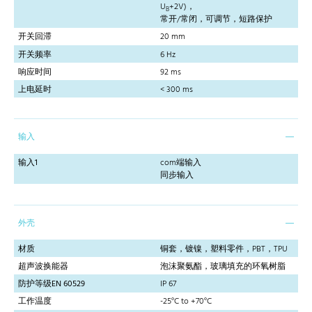
U
+2V)，
B
常开/常闭，可调节，短路保护
开关回滞
20 mm
开关频率
6 Hz
响应时间
92 ms
上电延时
< 300 ms
输入
输入1
com端输入
同步输入
外壳
材质
铜套，镀镍，塑料零件，PBT，TPU
超声波换能器
泡沫聚氨酯，玻璃填充的环氧树脂
防护等级EN 60529
IP 67
工作温度
-25°C to +70°C