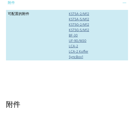
附件
可配置的附件
KST5A-2/M12
KST5A-5/M12
KST5G-2/M12
KST5G-5/M12
BF-30
UF-90/M30
LCA-2
LCA-2 Koffer
SyncBox1
附件