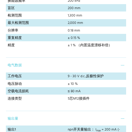
换能器频率
200 kHz
盲区
200 mm
检测范围
1,300 mm
最大检测范围
2,000 mm
分辨率
0.18 mm
重复精度
± 0.15 %
精度
± 1 % （内置温度漂移补偿）
电气数据
工作电压
9 - 30 V d.c.,反极性保护
电压脉动
± 10 %
空载电流损耗
≤ 80 mA
连接类型
5芯M12接插件
输出量
输出1
npn开关量输出： I
= 200 mA (-
max