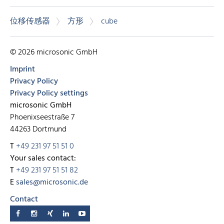
位移传感器
方形
cube
© 2026 microsonic GmbH
Imprint
Privacy Policy
Privacy Policy settings
microsonic GmbH
Phoenixseestraße 7
44263 Dortmund
T
+49 231 97 51 51 0
Your sales contact:
T
+49 231 97 51 51 82
E
sales@microsonic.de
Contact