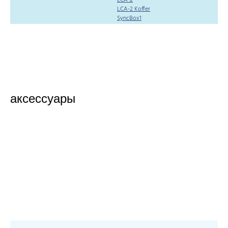
LCA-2 Koffer
SyncBox1
аксессуары