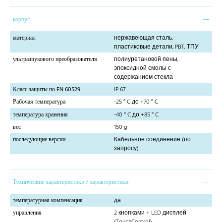
корпус
материал
нержавеющая сталь,
пластиковые детали, PBT, ТПУ
ультразвукового преобразователя
полиуретановой пены,
эпоксидной смолы с
содержанием стекла
Класс защиты по EN 60529
IP 67
Рабочая температура
-25 ° C до +70 ° C
температура хранения
-40 ° C до +85 ° C
вес
150 g
последующие версии
Кабельное соединение (по
запросу)
Технические характеристики / характеристики
температурная компенсация
да
управления
2 кнопками + LED дисплей