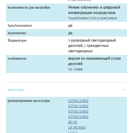
(TouchControl)
возможности для настройки
Режим «обучение» и цифровой
конфигурации посредством
TouchControl LCA с LinkControl
Synchronisation
да
мультиплекс
да
Индикаторы
3-разрядный светодиодный
дисплей, 2 трехцветных
светодиодных
особенности
версия из нержавеющей стали
диспле́й
UL Listed
аксессуары
развертываемые аксессуары
KST5A-2/M12
KST5A-5/M12
KST5G-2/M12
KST5G-5/M12
BF-30
UF-90/M30
LCA-2