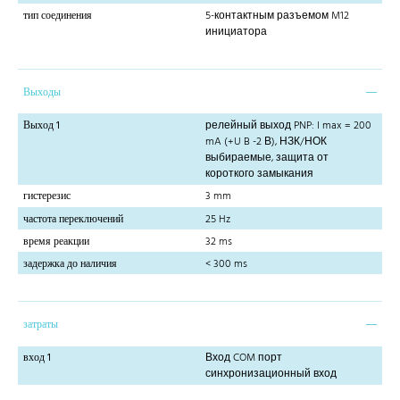
тип соединения
5-контактным разъемом M12
инициатора
Выходы
Выход 1
релейный выход PNP: I max = 200
mA (+U B -2 В), НЗК/НОК
выбираемые, защита от
короткого замыкания
гистерезис
3 mm
частота переключений
25 Hz
время реакции
32 ms
задержка до наличия
< 300 ms
затраты
вход 1
Вход COM порт
синхронизационный вход