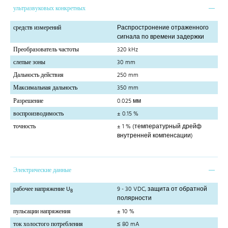
ультразвуковых конкретных
средств измерений
Распростронение отраженного
сигнала по времени задержки
Преобразователь частоты
320 kHz
слепые зоны
30 mm
Дальность действия
250 mm
Максимальная дальность
350 mm
Разрешение
0.025 мм
воспроизводимость
± 0.15 %
точность
± 1 % (температурный дрейф
внутренней компенсации)
Электрические данные
рабочее напряжение U
9 - 30 VDC, защита от обратной
B
полярности
пульсации напряжения
± 10 %
ток холостого потребления
≤ 80 mA