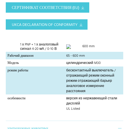
СЕРТИФИКАТ СООТВЕТСТВИЯ (EU)
UKCA DECLARATION OF CONFORMITY
1 х PNP + 1 х аналоговый
600 mm
сигнал 4-20 мА / 0-10 В
Рабочий диапазон
65 - 600 mm
Модель
цилиндрический M30
режим работы
бесконтактный выключатель /
отражающий режим оконный
режим отражающий барьер
аналоговое измерение
расстояния
особенности
версия из нержавеющей стали
диспле́й
UL Listed
ультразвуковых конкретных