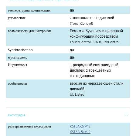
температурная компенсация
да
управления
2 кнопками + LED дисплей
(TouchControl)
возможности для настройки
Режим «обучение» и цифровой
конфигурации посредством
TouchControl LCA с LinkControl
Synchronisation
да
мультиплекс
да
Индикаторы
3-разрядный светодиодный
дисплей, 2 трехцветных
светодиодных
особенности
версия из нержавеющей стали
диспле́й
UL Listed
аксессуары
развертываемые аксессуары
KST5A-2/M12
KST5A-5/M12