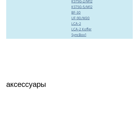
KST5G-2/M12
KST5G-5/M12
BF-30
UF-90/M30
LCA-2
LCA-2 Koffer
SyncBox1
аксессуары