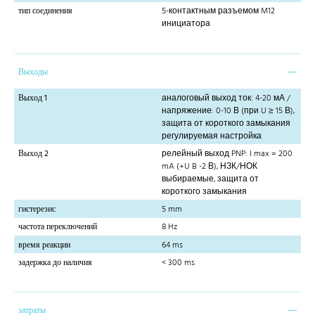
тип соединения
5-контактным разъемом M12
инициатора
Выходы
Выход 1
аналоговый выход ток: 4-20 мА /
напряжение: 0-10 В (при U ≥ 15 В),
защита от короткого замыкания
регулируемая настройка
Выход 2
релейный выход PNP: I max = 200
mA (+U B -2 В), НЗК/НОК
выбираемые, защита от
короткого замыкания
гистерезис
5 mm
частота переключений
8 Hz
время реакции
64 ms
задержка до наличия
< 300 ms
затраты