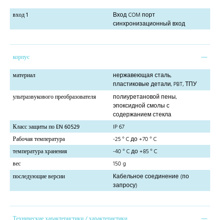
вход 1
Вход COM порт
синхронизационный вход
корпус
материал
нержавеющая сталь,
пластиковые детали, PBT, ТПУ
ультразвукового преобразователя
полиуретановой пены,
эпоксидной смолы с
содержанием стекла
Класс защиты по EN 60529
IP 67
Рабочая температура
-25 ° C до +70 ° C
температура хранения
-40 ° C до +85 ° C
вес
150 g
последующие версии
Кабельное соединение (по
запросу)
Технические характеристики / характеристики