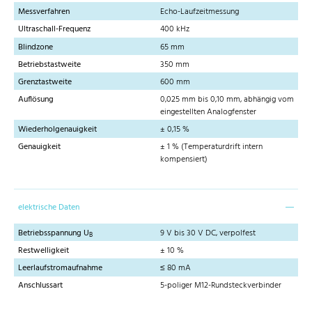
Messverfahren
Echo-Laufzeitmessung
Ultraschall-Frequenz
400 kHz
Blindzone
65 mm
Betriebstastweite
350 mm
Grenztastweite
600 mm
Auflösung
0,025 mm bis 0,10 mm, abhängig vom
eingestellten Analogfenster
Wiederholgenauigkeit
± 0,15 %
Genauigkeit
± 1 % (Temperaturdrift intern
kompensiert)
elektrische Daten
Betriebsspannung U
9 V bis 30 V DC, verpolfest
B
Restwelligkeit
± 10 %
Leerlaufstromaufnahme
≤ 80 mA
Anschlussart
5-poliger M12-Rundsteckverbinder