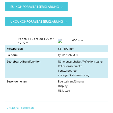
EU-KONFORMITÄTSERKLÄRUNG
UKCA KONFORMITÄTSERKLÄRUNG
1 x pnp + 1 x analog 4-20 mA
600 mm
/ 0-10 V
Messbereich
65 - 600 mm
Bauform
zylindrisch M30
Betriebsart/Grundfunktion
Näherungsschalter/Reflexionstaster
Reflexionsschranke
Fensterbetrieb
analoge Distanzmessung
Besonderheiten
Edelstahlausführung
Display
UL Listed
Ultraschall-spezifisch