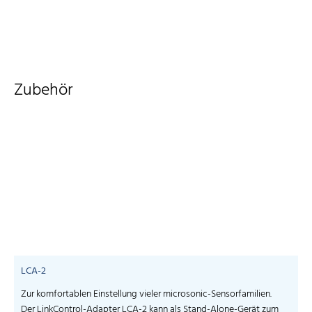
Zubehör
LCA-2
Zur komfortablen Einstellung vieler microsonic-Sensorfamilien.
S
Der LinkControl-Adapter LCA-2 kann als Stand-Alone-Gerät zum
I