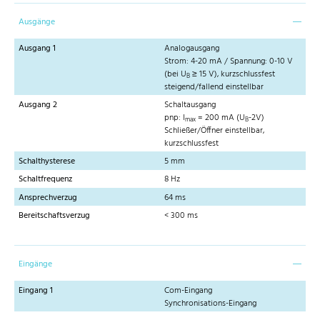
Ausgänge
Ausgang 1
Analogausgang
Strom: 4-20 mA / Spannung: 0-10 V
(bei U
≥ 15 V), kurzschlussfest
B
steigend/fallend einstellbar
Ausgang 2
Schaltausgang
pnp: I
= 200 mA (U
-2V)
max
B
Schließer/Öffner einstellbar,
kurzschlussfest
Schalthysterese
5 mm
Schaltfrequenz
8 Hz
Ansprechverzug
64 ms
Bereitschaftsverzug
< 300 ms
Eingänge
Eingang 1
Com-Eingang
Synchronisations-Eingang