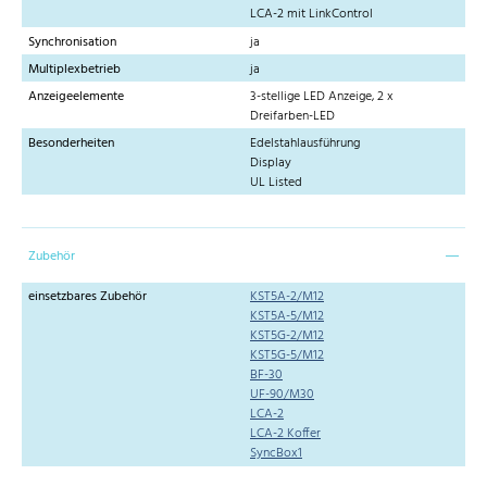
LCA-2 mit LinkControl
Synchronisation
ja
Multiplexbetrieb
ja
Anzeigeelemente
3-stellige LED Anzeige, 2 x
Dreifarben-LED
Besonderheiten
Edelstahlausführung
Display
UL Listed
Zubehör
einsetzbares Zubehör
KST5A-2/M12
KST5A-5/M12
KST5G-2/M12
KST5G-5/M12
BF-30
UF-90/M30
LCA-2
LCA-2 Koffer
SyncBox1