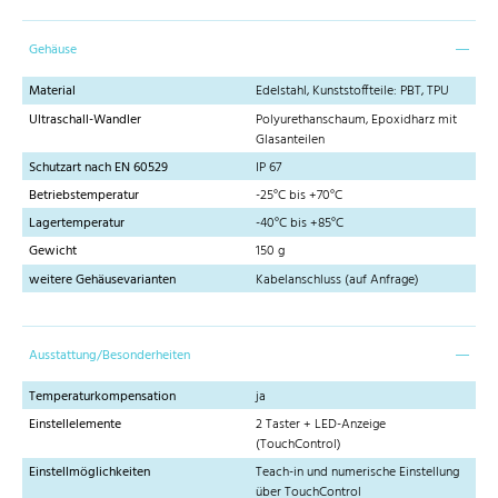
Gehäuse
Material
Edelstahl, Kunststoffteile: PBT, TPU
Ultraschall-Wandler
Polyurethanschaum, Epoxidharz mit
Glasanteilen
Schutzart nach EN 60529
IP 67
Betriebstemperatur
-25°C bis +70°C
Lagertemperatur
-40°C bis +85°C
Gewicht
150 g
weitere Gehäusevarianten
Kabelanschluss (auf Anfrage)
Ausstattung/Besonderheiten
Temperaturkompensation
ja
Einstellelemente
2 Taster + LED-Anzeige
(TouchControl)
Einstellmöglichkeiten
Teach-in und numerische Einstellung
über TouchControl