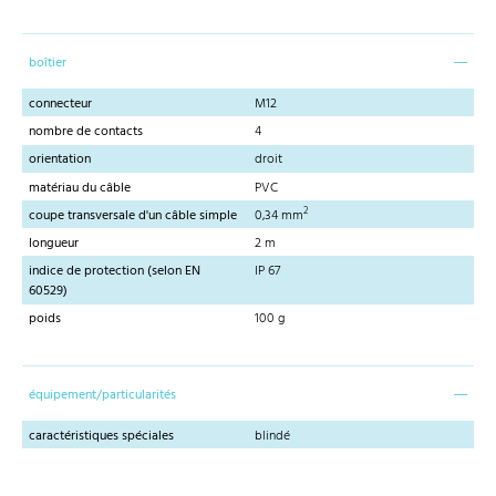
boîtier
connecteur
M12
nombre de contacts
4
orientation
droit
matériau du câble
PVC
2
coupe transversale d'un câble simple
0,34 mm
longueur
2 m
indice de protection (selon EN
IP 67
60529)
poids
100 g
équipement/particularités
caractéristiques spéciales
blindé