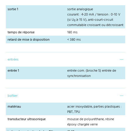
sortie 1
sortie analogique
courant : 4-20 mA / tension : 0-10 V
(si U
≥ 15 V), anti-court-circuit
B
commutable croissant ou décroissant
temps de réponse
180 ms
retard de mise à disposition
< 380 ms
entrées
entrée 1
entrée com. (broche 5) entrée de
synchronisation
boîtier
matériau
acier inoxydable, parties plastiques :
PBT, TPU
transducteur ultrasonique
mousse de polyuréthane, résine
époxy chargée verre