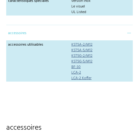
caractéristiques spéciales
version inox
Le visuel
UL Listed
accessoires
accessoires utilisables
KST5A-2/M12
KST5A-5/M12
KST5G-2/M12
KST5G-5/M12
BF-30
LCA-2
LCA-2 Koffer
accessoires