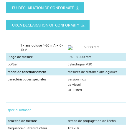
EU-DÉCLARATION DE CONFORMITÉ
UKCA DECLARATION OF CONFORMITY
1 x analogique 4-20 mA + 0-
5.000 mm
10 V
Plage de mesure
350 - 5.000 mm
boîtier
cylindrique M30
mode de fonctionnement
mesures de distance analogiques
caractéristiques spéciales
version inox
Le visuel
UL Listed
spécial ultrason
procédé de mesure
temps de propagation de l'écho
fréquence du transducteur
120 kHz