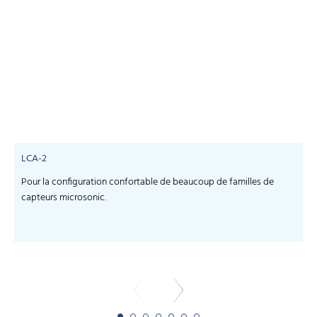
LCA-2
Pour la configuration confortable de beaucoup de familles de
S
capteurs microsonic.
c
-