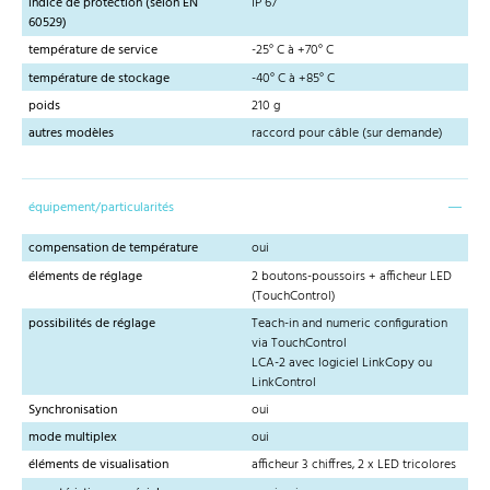
indice de protection (selon EN
IP 67
60529)
température de service
-25° C à +70° C
température de stockage
-40° C à +85° C
poids
210 g
autres modèles
raccord pour câble (sur demande)
équipement/particularités
compensation de température
oui
éléments de réglage
2 boutons-poussoirs + afficheur LED
(TouchControl)
possibilités de réglage
Teach-in and numeric configuration
via TouchControl
LCA-2 avec logiciel LinkCopy ou
LinkControl
Synchronisation
oui
mode multiplex
oui
éléments de visualisation
afficheur 3 chiffres, 2 x LED tricolores