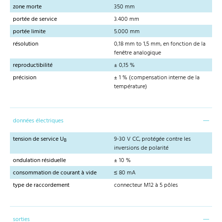
zone morte
350 mm
portée de service
3.400 mm
portée limite
5.000 mm
résolution
0,18 mm to 1,5 mm, en fonction de la
fenêtre analogique
reproductibilité
± 0,15 %
précision
± 1 % (compensation interne de la
température)
données électriques
tension de service U
9-30 V CC, protégée contre les
B
inversions de polarité
ondulation résiduelle
± 10 %
consommation de courant à vide
≤ 80 mA
type de raccordement
connecteur M12 à 5 pôles
sorties