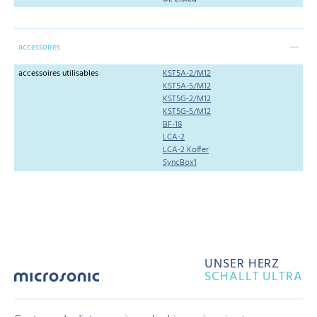
accessoires
accessoires utilisables
KST5A-2/M12
KST5A-5/M12
KST5G-2/M12
KST5G-5/M12
BF-18
LCA-2
LCA-2 Koffer
SyncBox1
UNSER HERZ
SCHALLT ULTRA