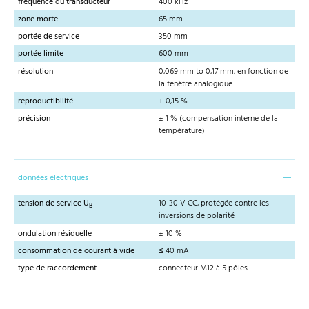
fréquence du transducteur
400 kHz
zone morte
65 mm
portée de service
350 mm
portée limite
600 mm
résolution
0,069 mm to 0,17 mm, en fonction de
la fenêtre analogique
reproductibilité
± 0,15 %
précision
± 1 % (compensation interne de la
température)
données électriques
tension de service U
10-30 V CC, protégée contre les
B
inversions de polarité
ondulation résiduelle
± 10 %
consommation de courant à vide
≤ 40 mA
type de raccordement
connecteur M12 à 5 pôles