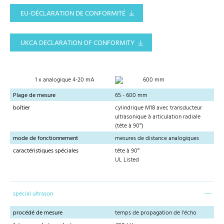
EU-DÉCLARATION DE CONFORMITÉ
UKCA DECLARATION OF CONFORMITY
1 x analogique 4-20 mA
600 mm
Plage de mesure
65 - 600 mm
boîtier
cylindrique M18 avec transducteur
ultrasonique à articulation radiale
(tête à 90°)
mode de fonctionnement
mesures de distance analogiques
caractéristiques spéciales
tête à 90°
UL Listed
spécial ultrason
procédé de mesure
temps de propagation de l'écho