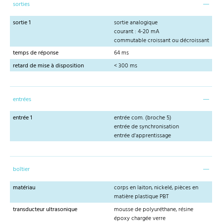
sorties
sortie 1
sortie analogique
courant : 4-20 mA
commutable croissant ou décroissant
temps de réponse
64 ms
retard de mise à disposition
< 300 ms
entrées
entrée 1
entrée com. (broche 5)
entrée de synchronisation
entrée d'apprentissage
boîtier
matériau
corps en laiton, nickelé, pièces en
matière plastique PBT
transducteur ultrasonique
mousse de polyuréthane, résine
époxy chargée verre