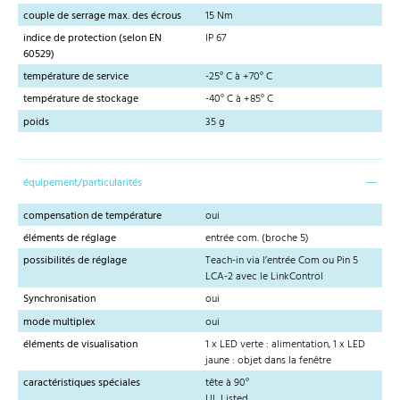
couple de serrage max. des écrous
15 Nm
indice de protection (selon EN
IP 67
60529)
température de service
-25° C à +70° C
température de stockage
-40° C à +85° C
poids
35 g
équipement/particularités
compensation de température
oui
éléments de réglage
entrée com. (broche 5)
possibilités de réglage
Teach-in via l’entrée Com ou Pin 5
LCA-2 avec le LinkControl
Synchronisation
oui
mode multiplex
oui
éléments de visualisation
1 x LED verte : alimentation, 1 x LED
jaune : objet dans la fenêtre
caractéristiques spéciales
tête à 90°
UL Listed