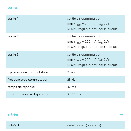
sorties
sortie 1
sortie de commutation
pnp : I
= 200 mA (U
-2V)
max
B
NO/NF réglable, anti-court-circuit
sortie 2
sortie de commutation
pnp : I
= 200 mA (U
-2V)
max
B
NO/NF réglable, anti-court-circuit
sortie 3
sortie de commutation
pnp : I
= 200 mA (U
-2V)
max
B
NO/NF réglable, anti-court-circuit
hystérésis de commutation
3 mm
fréquence de commutation
25 Hz
temps de réponse
32 ms
retard de mise à disposition
< 300 ms
entrées
entrée 1
entrée com. (broche 5)