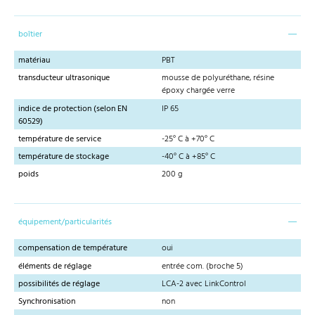
boîtier
matériau
PBT
transducteur ultrasonique
mousse de polyuréthane, résine
époxy chargée verre
indice de protection (selon EN
IP 65
60529)
température de service
-25° C à +70° C
température de stockage
-40° C à +85° C
poids
200 g
équipement/particularités
compensation de température
oui
éléments de réglage
entrée com. (broche 5)
possibilités de réglage
LCA-2 avec LinkControl
Synchronisation
non