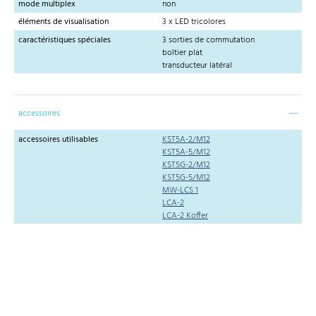
mode multiplex
non
éléments de visualisation
3 x LED tricolores
caractéristiques spéciales
3 sorties de commutation
boîtier plat
transducteur latéral
accessoires
accessoires utilisables
KST5A-2/M12
KST5A-5/M12
KST5G-2/M12
KST5G-5/M12
MW-LCS 1
LCA-2
LCA-2 Koffer