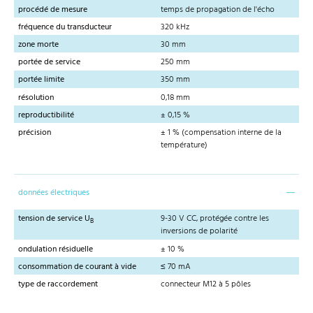
procédé de mesure
temps de propagation de l'écho
fréquence du transducteur
320 kHz
zone morte
30 mm
portée de service
250 mm
portée limite
350 mm
résolution
0,18 mm
reproductibilité
± 0,15 %
précision
± 1 % (compensation interne de la
température)
données électriques
tension de service U
9-30 V CC, protégée contre les
B
inversions de polarité
ondulation résiduelle
± 10 %
consommation de courant à vide
≤ 70 mA
type de raccordement
connecteur M12 à 5 pôles