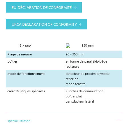
EU-DÉCLARATION DE CONFORMITÉ
UKCA DECLARATION OF CONFORMITY
3 x pnp
350 mm
Plage de mesure
30 - 350 mm
boîtier
en forme de parallélépipède
rectangle
mode de fonctionnement
détecteur de proximité/mode
réflexion
mode fenêtre
caractéristiques spéciales
3 sorties de commutation
boîtier plat
transducteur latéral
spécial ultrason